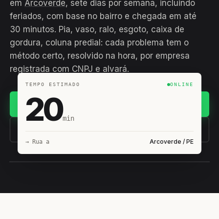
em
Arcoverde
, sete dias por semana, incluindo
feriados, com base no bairro e chegada em até
30 minutos. Pia, vaso, ralo, esgoto, caixa de
gordura, coluna predial: cada problema tem o
método certo, resolvido na hora, por empresa
registrada com CNPJ e alvará.
TEMPO ESTIMADO
ONLINE
20
Chamar no WhatsApp
min
(11) 93407-8838
Arcoverde / PE
→ Rua a
EQUIPE HIROSHIRO
EM CAMPO