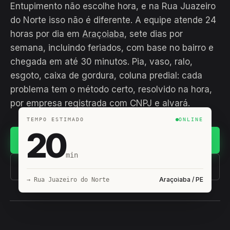
Entupimento não escolhe hora, e na Rua Juazeiro
do Norte isso não é diferente. A equipe atende 24
horas por dia em
Araçoiaba
, sete dias por
semana, incluindo feriados, com base no bairro e
chegada em até 30 minutos. Pia, vaso, ralo,
esgoto, caixa de gordura, coluna predial: cada
problema tem o método certo, resolvido na hora,
por empresa registrada com CNPJ e alvará.
TEMPO ESTIMADO
ONLINE
20
Chamar no WhatsApp
min
(11) 93407-8838
Araçoiaba / PE
→ Rua Juazeiro do Norte
EQUIPE HIROSHIRO
EM CAMPO