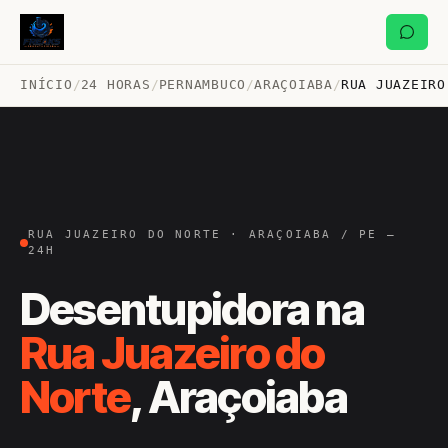
INÍCIO
/
24 HORAS
/
PERNAMBUCO
/
ARAÇOIABA
/
RUA JUAZEIRO
RUA JUAZEIRO DO NORTE · ARAÇOIABA / PE —
24H
Desentupidora na
Rua Juazeiro do
Norte
, Araçoiaba