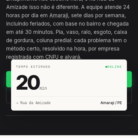
Amizade isso não é diferente. A equipe atende 24
horas por dia em
Amaraji
, sete dias por semana,
incluindo feriados, com base no bairro e chegada
em até 30 minutos. Pia, vaso, ralo, esgoto, caixa
de gordura, coluna predial: cada problema tem o
método certo, resolvido na hora, por empresa
registrada com CNPJ e alvará.
TEMPO ESTIMADO
ONLINE
20
Chamar no WhatsApp
min
(11) 93407-8838
Amaraji / PE
→ Rua da Amizade
EQUIPE HIROSHIRO
EM CAMPO