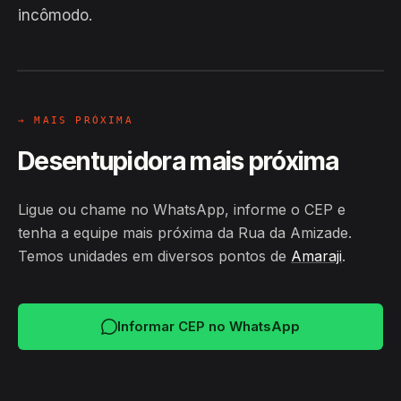
incômodo.
EM CAMPO
Hiroshiro · Rua da Amizade, Amaraji
24H
→ MAIS PRÓXIMA
Desentupidora mais próxima
Ligue ou chame no WhatsApp, informe o CEP e
tenha a equipe mais próxima da Rua da Amizade.
Temos unidades em diversos pontos de
Amaraji
.
Informar CEP no WhatsApp