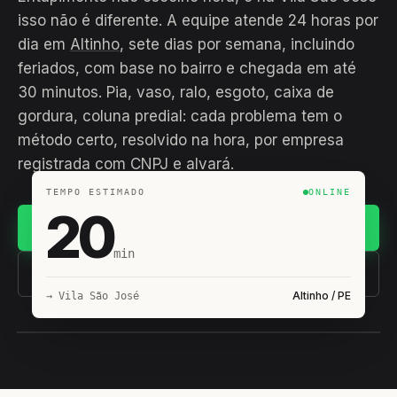
isso não é diferente. A equipe atende 24 horas por
dia em
Altinho
, sete dias por semana, incluindo
feriados, com base no bairro e chegada em até
30 minutos. Pia, vaso, ralo, esgoto, caixa de
gordura, coluna predial: cada problema tem o
método certo, resolvido na hora, por empresa
registrada com CNPJ e alvará.
TEMPO ESTIMADO
ONLINE
20
Chamar no WhatsApp
min
(11) 93407-8838
Altinho / PE
→ Vila São José
EQUIPE HIROSHIRO
EM CAMPO