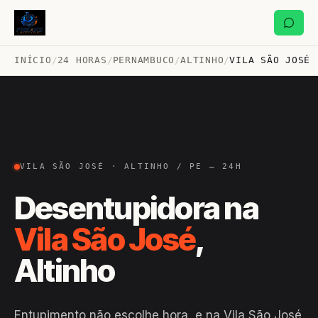
INÍCIO
/
24 HORAS
/
PERNAMBUCO
/
ALTINHO
/
VILA SÃO JOSÉ
VILA SÃO JOSÉ · ALTINHO / PE — 24H
Desentupidora na
Vila São José
,
Altinho
Entupimento não escolhe hora, e na Vila São José