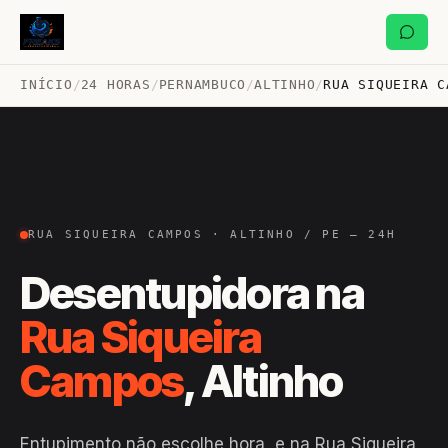
INÍCIO
/
24 HORAS
/
PERNAMBUCO
/
ALTINHO
/
RUA SIQUEIRA C
RUA SIQUEIRA CAMPOS · ALTINHO / PE — 24H
Desentupidora na
Rua Siqueira
Campos
, Altinho
Entupimento não escolhe hora, e na Rua Siqueira