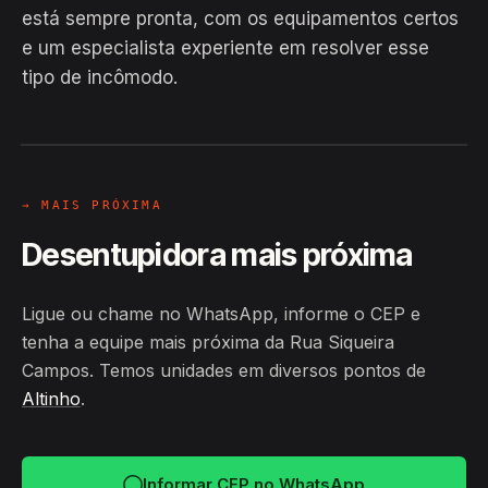
está sempre pronta, com os equipamentos certos
EM CAMPO
e um especialista experiente em resolver esse
Hiroshiro · Rua Siqueira Campos,
tipo de incômodo.
Altinho
24H
→ MAIS PRÓXIMA
Desentupidora mais próxima
Ligue ou chame no WhatsApp, informe o CEP e
tenha a equipe mais próxima da Rua Siqueira
Campos. Temos unidades em diversos pontos de
Altinho
.
Informar CEP no WhatsApp