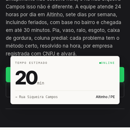
Campos isso não é diferente. A equipe atende 24
horas por dia em
Altinho
, sete dias por semana,
incluindo feriados, com base no bairro e chegada
em até 30 minutos. Pia, vaso, ralo, esgoto, caixa
de gordura, coluna predial: cada problema tem o
método certo, resolvido na hora, por empresa
registrada com CNPJ e alvará.
TEMPO ESTIMADO
ONLINE
20
Chamar no WhatsApp
min
(11) 93407-8838
Altinho / PE
→ Rua Siqueira Campos
EQUIPE HIROSHIRO
EM CAMPO