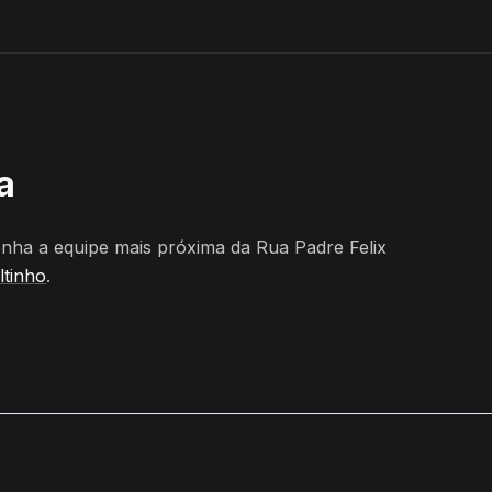
to, Altinho
a
nha a equipe mais próxima da Rua Padre Felix
ltinho
.