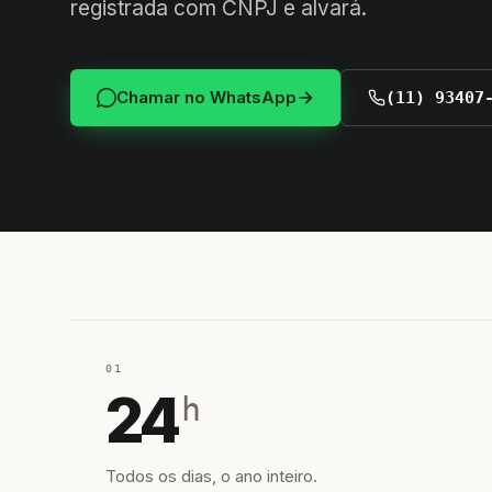
registrada com CNPJ e alvará.
Chamar no WhatsApp
(11) 93407
01
24
h
Todos os dias, o ano inteiro.