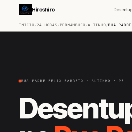
Hiroshiro
Desentup
INÍCIO
/
24 HORAS
/
PERNAMBUCO
/
ALTINHO
/
RUA PADRE
RUA PADRE FELIX BARRETO · ALTINHO / PE —
Desentu