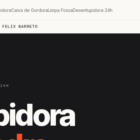
idora
Caixa de Gordura
Limpa Fossa
Desentupidora 24h
 FELIX BARRETO
 24H
pidora