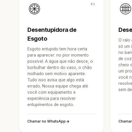
01
Desentupidora de
Dese
Esgoto
O ralo
só um 
Esgoto entupido tem hora certa
no ban
para aparecer: no pior momento
de coz
possível. A água que não desce, o
cheio 
borbulhar dentro do vaso, o chão
um pro
molhado sem motivo aparente.
você n
Tudo isso avisa que algo está
resolv
errado. Nossa equipe chega até
sem de
você com equipamento e
experiência para resolver
entupimentos de esgoto.
Chamar no WhatsApp
Chamar