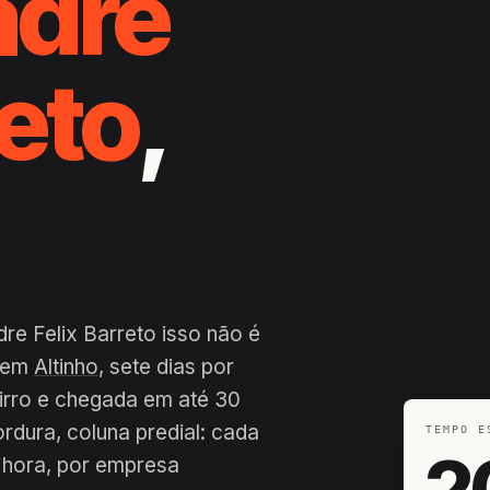
adre
reto
,
re Felix Barreto isso não é
a em
Altinho
, sete dias por
airro e chegada em até 30
ordura, coluna predial: cada
TEMPO E
2
 hora, por empresa