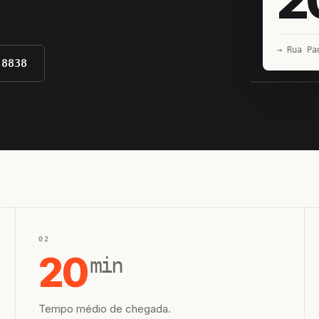
→ Rua Pa
-8838
EQUIPE H
02
20
min
Tempo médio de chegada.