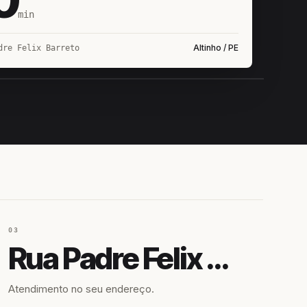
min
Altinho / PE
dre Felix Barreto
IROSHIRO
EM CAMPO
03
Rua Padre Felix Barreto
Atendimento no seu endereço.