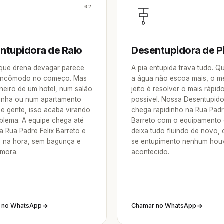
02
ntupidora de Ralo
Desentupidora de P
 que drena devagar parece
A pia entupida trava tudo. 
incômodo no começo. Mas
a água não escoa mais, o m
heiro de um hotel, num salão
jeito é resolver o mais rápid
inha ou num apartamento
possível. Nossa Desentupid
de gente, isso acaba virando
chega rapidinho na Rua Padr
blema. A equipe chega até
Barreto com o equipamento 
a Rua Padre Felix Barreto e
deixa tudo fluindo de novo,
e na hora, sem bagunça e
se entupimento nenhum hou
mora.
acontecido.
 no WhatsApp
Chamar no WhatsApp