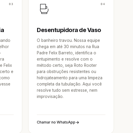
03
04
ia
Desentupidora de Vaso
Quando
O banheiro travou. Nossa equipe
elhor
chega em até 30 minutos na Rua
o
Padre Felix Barreto, identifica o
ora
entupimento e resolve com o
e Felix
método certo, seja Roto Rooter
certo e
para obstruções resistentes ou
 como
hidrojateamento para uma limpeza
vesse
completa da tubulação. Aqui você
resolve tudo sem estresse, nem
improvisação.
Chamar no WhatsApp