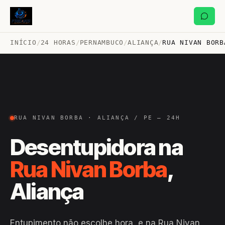
INÍCIO
/
24 HORAS
/
PERNAMBUCO
/
ALIANÇA
/
RUA NIVAN BORB
RUA NIVAN BORBA · ALIANÇA / PE — 24H
Desentupidora na
Rua Nivan Borba
,
Aliança
Entupimento não escolhe hora, e na Rua Nivan