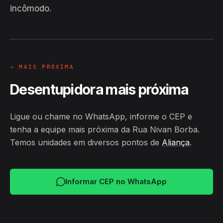
incômodo.
EM CAMPO
Hiroshiro · Rua Nivan Borba, Aliança
24H
→ MAIS PRÓXIMA
Desentupidora mais próxima
Ligue ou chame no WhatsApp, informe o CEP e
tenha a equipe mais próxima da Rua Nivan Borba.
Temos unidades em diversos pontos de
Aliança
.
Informar CEP no WhatsApp