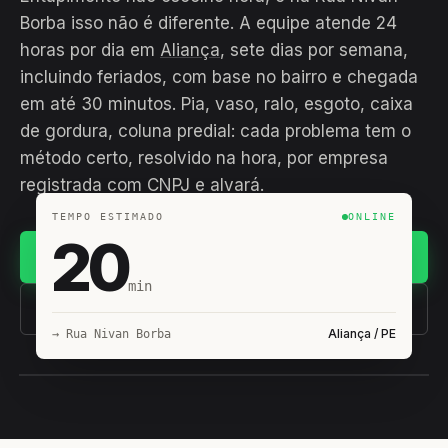
Borba isso não é diferente. A equipe atende 24
horas por dia em
Aliança
, sete dias por semana,
incluindo feriados, com base no bairro e chegada
em até 30 minutos. Pia, vaso, ralo, esgoto, caixa
de gordura, coluna predial: cada problema tem o
método certo, resolvido na hora, por empresa
registrada com CNPJ e alvará.
TEMPO ESTIMADO
ONLINE
20
Chamar no WhatsApp
min
(11) 93407-8838
Aliança / PE
→ Rua Nivan Borba
EQUIPE HIROSHIRO
EM CAMPO