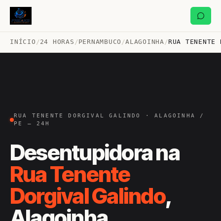
INÍCIO
/
24 HORAS
/
PERNAMBUCO
/
ALAGOINHA
/
RUA TENENTE 
RUA TENENTE DORGIVAL GALINDO · ALAGOINHA /
PE — 24H
Desentupidora na
Rua Tenente
Dorgival Galindo
,
Alagoinha