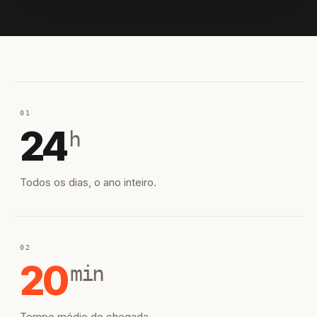
EQUIPE HIROSHIRO
EM CAMPO
01
24
h
Todos os dias, o ano inteiro.
02
20
min
Tempo médio de chegada.