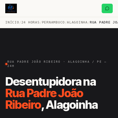
INÍCIO
/
24 HORAS
/
PERNAMBUCO
/
ALAGOINHA
/
RUA PADRE JO
RUA PADRE JOÃO RIBEIRO · ALAGOINHA / PE —
24H
Desentupidora na
Rua Padre João
Ribeiro
, Alagoinha