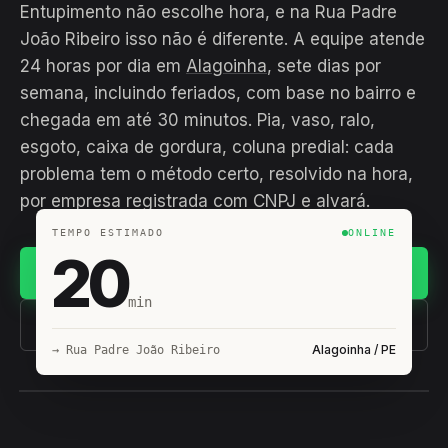
Entupimento não escolhe hora, e na Rua Padre
João Ribeiro isso não é diferente. A equipe atende
24 horas por dia em
Alagoinha
, sete dias por
semana, incluindo feriados, com base no bairro e
chegada em até 30 minutos. Pia, vaso, ralo,
esgoto, caixa de gordura, coluna predial: cada
problema tem o método certo, resolvido na hora,
por empresa registrada com CNPJ e alvará.
TEMPO ESTIMADO
ONLINE
20
Chamar no WhatsApp
min
(11) 93407-8838
Alagoinha / PE
→ Rua Padre João Ribeiro
EQUIPE HIROSHIRO
EM CAMPO