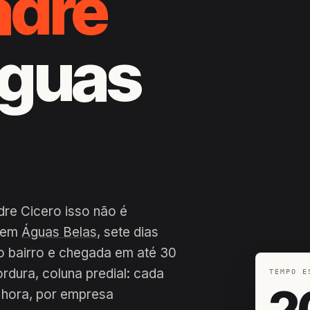
adre
Águas
dre Cicero isso não é
a em
Águas Belas
, sete dias
o bairro e chegada em até 30
ordura, coluna predial: cada
TEMPO E
2
 hora, por empresa