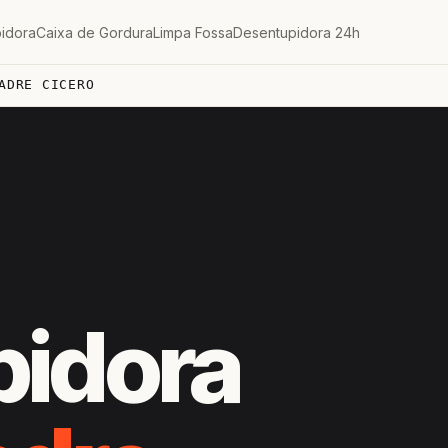
idora
Caixa de Gordura
Limpa Fossa
Desentupidora 24h
ADRE CICERO
H
pidora