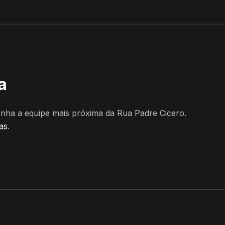
guas Belas
a
nha a equipe mais próxima da Rua Padre Cicero.
as
.