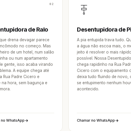
02
ntupidora de Ralo
Desentupidora de P
 que drena devagar parece
A pia entupida trava tudo. 
incômodo no começo. Mas
a água não escoa mais, o m
heiro de um hotel, num salão
jeito é resolver o mais rápid
inha ou num apartamento
possível. Nossa Desentupid
de gente, isso acaba virando
chega rapidinho na Rua Pad
blema. A equipe chega até
Cicero com o equipamento c
a Rua Padre Cicero e
deixa tudo fluindo de novo,
e na hora, sem bagunça e
se entupimento nenhum hou
mora.
acontecido.
 no WhatsApp
Chamar no WhatsApp