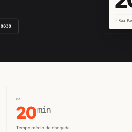
→ Rua Pa
-8838
EQUIPE H
02
20
min
Tempo médio de chegada.