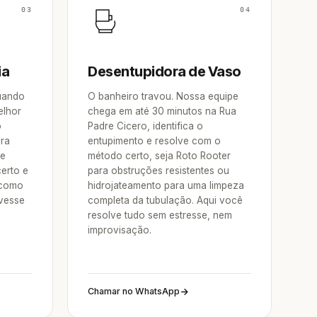
03
04
ia
Desentupidora de Vaso
Quando
O banheiro travou. Nossa equipe
elhor
chega em até 30 minutos na Rua
o
Padre Cicero, identifica o
ora
entupimento e resolve com o
re
método certo, seja Roto Rooter
erto e
para obstruções resistentes ou
 como
hidrojateamento para uma limpeza
vesse
completa da tubulação. Aqui você
resolve tudo sem estresse, nem
improvisação.
Chamar no WhatsApp