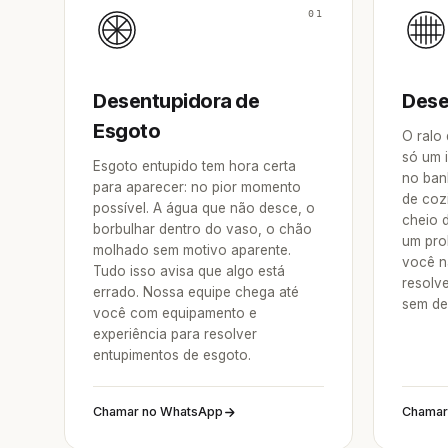
01
Desentupidora de
Dese
Esgoto
O ralo
só um 
Esgoto entupido tem hora certa
no ban
para aparecer: no pior momento
de coz
possível. A água que não desce, o
cheio 
borbulhar dentro do vaso, o chão
um pro
molhado sem motivo aparente.
você n
Tudo isso avisa que algo está
resolv
errado. Nossa equipe chega até
sem de
você com equipamento e
experiência para resolver
entupimentos de esgoto.
Chamar no WhatsApp
Chamar