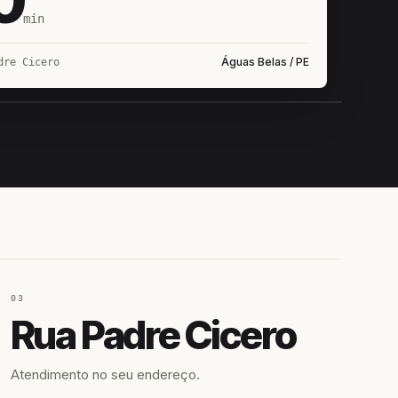
min
Águas Belas / PE
dre Cicero
IROSHIRO
EM CAMPO
03
Rua Padre Cicero
Atendimento no seu endereço.