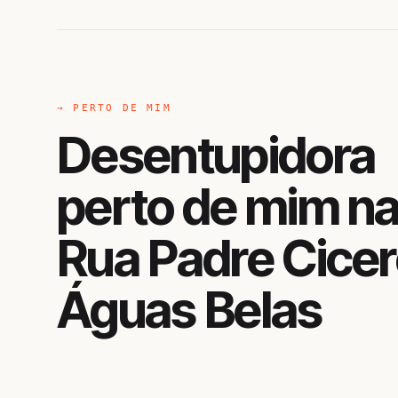
→ PERTO DE MIM
Desentupidora
perto de mim n
Rua Padre Cicer
Águas Belas