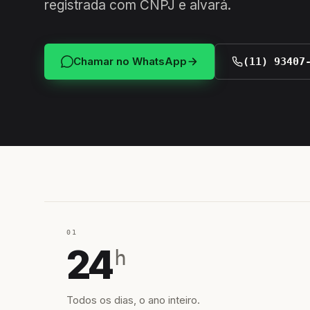
registrada com CNPJ e alvará.
Chamar no WhatsApp
(11) 93407
01
24
h
Todos os dias, o ano inteiro.