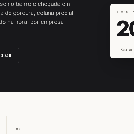
ase no bairro e chegada em
xa de gordura, coluna predial:
TEMPO E
2
do na hora, por empresa
→ Rua An
-8838
EQUIPE H
02