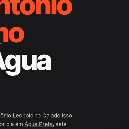
ntônio
no
 Água
tônio Leopoldino Calado isso
por dia em
Água Preta
, sete