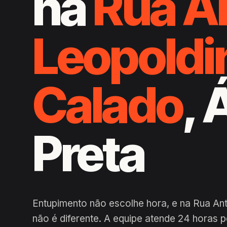
na
Rua A
Leopoldi
Calado
,
Preta
Entupimento não escolhe hora, e na Rua An
não é diferente. A equipe atende 24 horas 