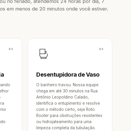
u no feriado, atendemos 24 horas por dia, 7
os em menos de 20 minutos onde você estiver.
03
04
ia
Desentupidora de Vaso
Quando
O banheiro travou. Nossa equipe
elhor
chega em até 30 minutos na Rua
o
Antônio Leopoldino Calado,
ora
identifica o entupimento e resolve
ônio
com o método certo, seja Roto
Rooter para obstruções resistentes
udo
ou hidrojateamento para uma
limpeza completa da tubulação.