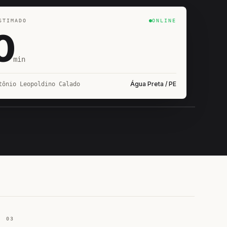
STIMADO
ONLINE
0
min
Água Preta / PE
tônio Leopoldino Calado
IROSHIRO
EM CAMPO
03