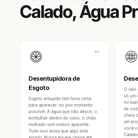
Calado, Água Pr
01
Desentupidora de
Dese
Esgoto
O ralo
só um 
Esgoto entupido tem hora certa
no ban
para aparecer: no pior momento
de coz
possível. A água que não desce, o
cheio 
borbulhar dentro do vaso, o chão
um pro
molhado sem motivo aparente.
você n
Tudo isso avisa que algo está
Calado
errado. Nossa equipe chega até