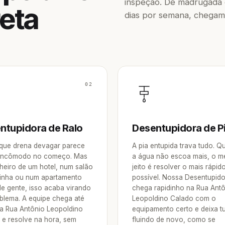
inspeção. De madrugada o
eta
dias por semana, chegam
02
ntupidora de Ralo
Desentupidora de P
 que drena devagar parece
A pia entupida trava tudo. 
incômodo no começo. Mas
a água não escoa mais, o m
heiro de um hotel, num salão
jeito é resolver o mais rápid
inha ou num apartamento
possível. Nossa Desentupid
de gente, isso acaba virando
chega rapidinho na Rua Ant
blema. A equipe chega até
Leopoldino Calado com o
a Rua Antônio Leopoldino
equipamento certo e deixa t
 e resolve na hora, sem
fluindo de novo, como se