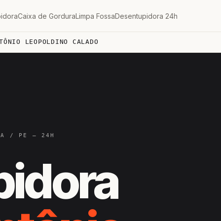
idora
Caixa de Gordura
Limpa Fossa
Desentupidora 24h
TÔNIO LEOPOLDINO CALADO
TA / PE — 24H
pidora