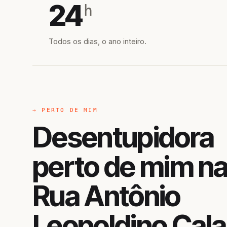
24
h
Todos os dias, o ano inteiro.
→ PERTO DE MIM
Desentupidora
perto de mim n
Rua Antônio
Leopoldino Cala