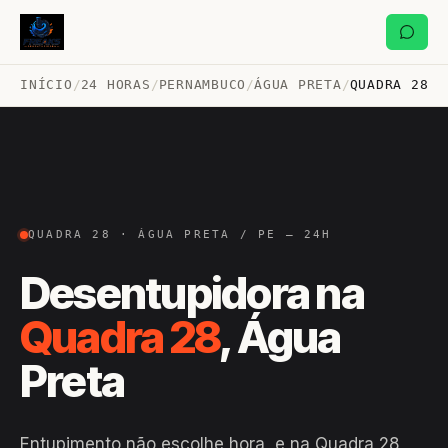
INÍCIO
/
24 HORAS
/
PERNAMBUCO
/
ÁGUA PRETA
/
QUADRA 28
QUADRA 28 · ÁGUA PRETA / PE — 24H
Desentupidora na
Quadra 28
, Água
Preta
Entupimento não escolhe hora, e na Quadra 28