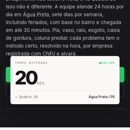
isso não é diferente. A equipe atende 24 horas por
dia em
Água Preta
, sete dias por semana,
incluindo feriados, com base no bairro e chegada
em até 30 minutos. Pia, vaso, ralo, esgoto, caixa
de gordura, coluna predial: cada problema tem o
método certo, resolvido na hora, por empresa
registrada com CNPJ e alvará.
TEMPO ESTIMADO
ONLINE
20
Chamar no WhatsApp
min
(11) 93407-8838
Água Preta / PE
→ Quadra 28
EQUIPE HIROSHIRO
EM CAMPO