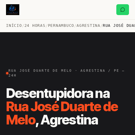
INÍCIO
/
24 HORAS
/
PERNAMBUCO
/
AGRESTINA
/
RUA JOSÉ DUA
RUA JOSÉ DUARTE DE MELO · AGRESTINA / PE —
24H
Desentupidora na
Rua José Duarte de
Melo
, Agrestina