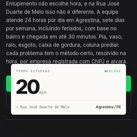
Entupimento não escolhe hora, e na Rua José
Duarte de Melo isso não é diferente. A equipe
atende 24 horas por dia em
Agrestina
, sete dias
por semana, incluindo feriados, com base no
bairro e chegada em até 30 minutos. Pia, vaso,
ralo, esgoto, caixa de gordura, coluna predial:
cada problema tem o método certo, resolvido na
hora, por empresa registrada com CNPJ e alvará.
TEMPO ESTIMADO
ONLINE
20
Chamar no WhatsApp
min
(11) 93407-8838
Agrestina / PE
→ Rua José Duarte de Melo
EQUIPE HIROSHIRO
EM CAMPO