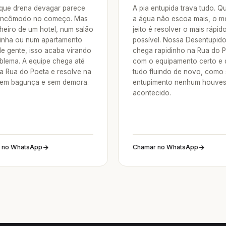
 que drena devagar parece
A pia entupida trava tudo. 
incômodo no começo. Mas
a água não escoa mais, o m
heiro de um hotel, num salão
jeito é resolver o mais rápid
inha ou num apartamento
possível. Nossa Desentupid
de gente, isso acaba virando
chega rapidinho na Rua do 
blema. A equipe chega até
com o equipamento certo e 
a Rua do Poeta e resolve na
tudo fluindo de novo, como
sem bagunça e sem demora.
entupimento nenhum houve
acontecido.
 no WhatsApp
Chamar no WhatsApp