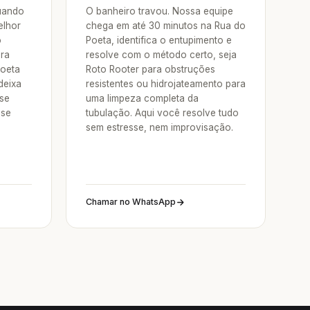
Quando
O banheiro travou. Nossa equipe
elhor
chega em até 30 minutos na Rua do
o
Poeta, identifica o entupimento e
ora
resolve com o método certo, seja
Poeta
Roto Rooter para obstruções
deixa
resistentes ou hidrojateamento para
 se
uma limpeza completa da
sse
tubulação. Aqui você resolve tudo
sem estresse, nem improvisação.
Chamar no WhatsApp