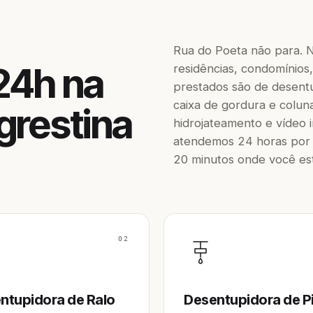
Rua do Poeta não para. 
24h na
residências, condomínios, 
prestados são de desentup
caixa de gordura e colun
grestina
hidrojateamento e vídeo 
atendemos 24 horas por 
20 minutos onde você est
02
ntupidora de Ralo
Desentupidora de P