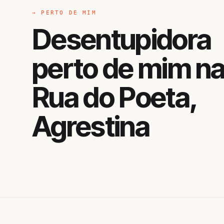
→ PERTO DE MIM
Desentupidora
perto de mim n
Rua do Poeta,
Agrestina