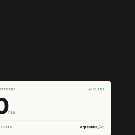
STIMADO
ONLINE
0
min
Agrestina / PE
 Poeta