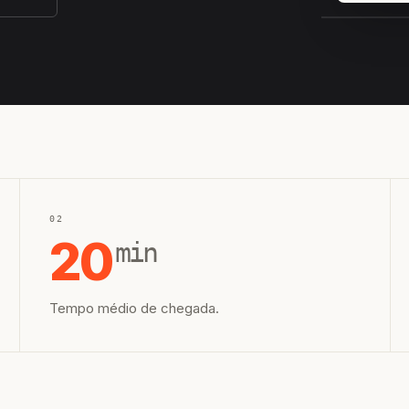
EQUIPE H
02
20
min
Tempo médio de chegada.