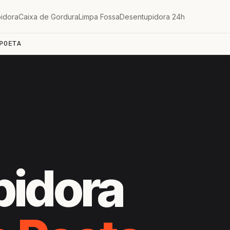
idora
Caixa de Gordura
Limpa Fossa
Desentupidora 24h
POETA
pidora