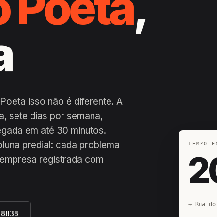
o Poeta
,
a
Poeta isso não é diferente. A
a
, sete dias por semana,
hegada em até 30 minutos.
coluna predial: cada problema
TEMPO E
2
r empresa registrada com
→ Rua do
-8838