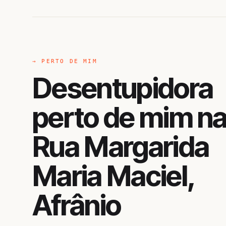
→ PERTO DE MIM
Desentupidora
perto de mim n
Rua Margarida
Maria Maciel,
Afrânio