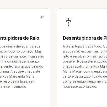
02
ntupidora de Ralo
Desentupidora de P
 que drena devagar parece
A pia entupida trava tudo. 
incômodo no começo. Mas
a água não escoa mais, o m
heiro de um hotel, num salão
jeito é resolver o mais rápid
inha ou num apartamento
possível. Nossa Desentupid
de gente, isso acaba virando
chega rapidinho na Rua Mar
blema. A equipe chega até
Maria Maciel com o equipa
a Rua Margarida Maria
certo e deixa tudo fluindo d
 e resolve na hora, sem
como se entupimento nenh
a e sem demora.
houvesse acontecido.