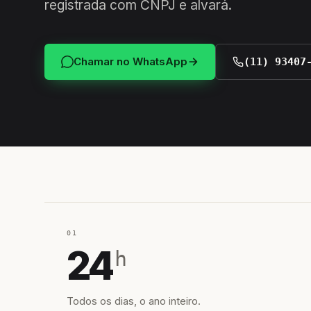
registrada com CNPJ e alvará.
Chamar no WhatsApp
(11) 93407
01
24
h
Todos os dias, o ano inteiro.