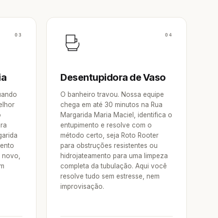
03
04
ia
Desentupidora de Vaso
Quando
O banheiro travou. Nossa equipe
elhor
chega em até 30 minutos na Rua
o
Margarida Maria Maciel, identifica o
ora
entupimento e resolve com o
garida
método certo, seja Roto Rooter
mento
para obstruções resistentes ou
e novo,
hidrojateamento para uma limpeza
um
completa da tubulação. Aqui você
resolve tudo sem estresse, nem
improvisação.