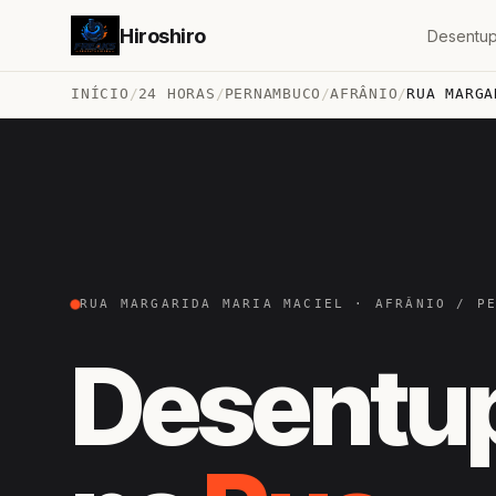
Hiroshiro
Desentup
INÍCIO
/
24 HORAS
/
PERNAMBUCO
/
AFRÂNIO
/
RUA MARGA
RUA MARGARIDA MARIA MACIEL · AFRÂNIO / P
Desentu