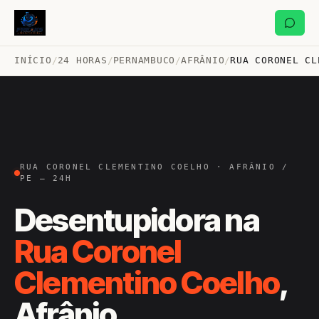
INÍCIO
/
24 HORAS
/
PERNAMBUCO
/
AFRÂNIO
/
RUA CORONEL CL
RUA CORONEL CLEMENTINO COELHO · AFRÂNIO /
PE — 24H
Desentupidora na
Rua Coronel
Clementino Coelho
,
Afrânio