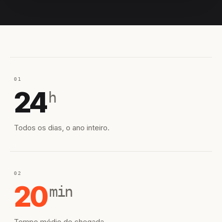
EQUIPE HIROSHIRO
EM CAMPO
01
24
h
Todos os dias, o ano inteiro.
02
20
min
Tempo médio de chegada.