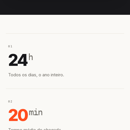
EQUIPE HIROSHIRO
EM CAMPO
01
24
h
Todos os dias, o ano inteiro.
02
20
min
Tempo médio de chegada.