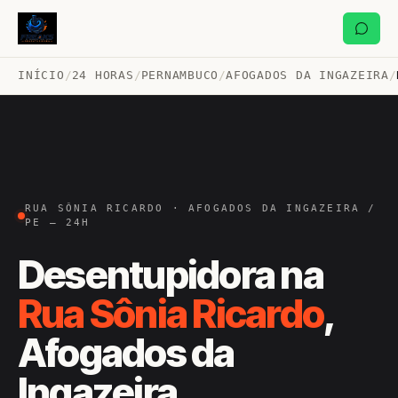
INÍCIO
/
24 HORAS
/
PERNAMBUCO
/
AFOGADOS DA INGAZEIRA
/
RUA SÔNIA RICARDO · AFOGADOS DA INGAZEIRA /
PE — 24H
Desentupidora na
Rua Sônia Ricardo
,
Afogados da
Ingazeira