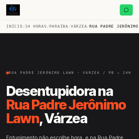
INÍCIO
/
24 HORAS
/
PARAÍBA
/
VÁRZEA
/
RUA PADRE JERÔNIMO
RUA PADRE JERÔNIMO LAWN · VÁRZEA / PB — 24H
Desentupidora na
Rua Padre Jerônimo
Lawn
, Várzea
Entupimento não escolhe hora, e na Rua Padre