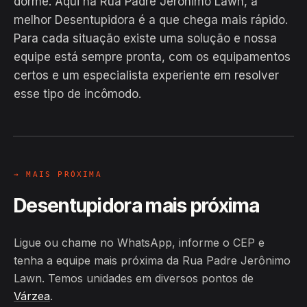
dorme. Aqui na Rua Padre Jerônimo Lawn, a
melhor Desentupidora é a que chega mais rápido.
Para cada situação existe uma solução e nossa
equipe está sempre pronta, com os equipamentos
EM CAMPO
certos e um especialista experiente em resolver
Hiroshiro · Rua Padre Jerônimo
esse tipo de incômodo.
Lawn, Várzea
24H
→ MAIS PRÓXIMA
Desentupidora mais próxima
Ligue ou chame no WhatsApp, informe o CEP e
tenha a equipe mais próxima da Rua Padre Jerônimo
Lawn. Temos unidades em diversos pontos de
Várzea
.