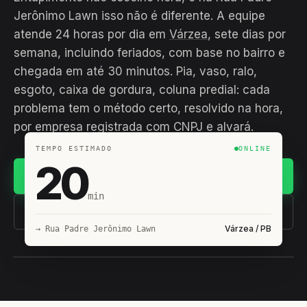
Jerônimo Lawn isso não é diferente. A equipe
atende 24 horas por dia em
Várzea
, sete dias por
semana, incluindo feriados, com base no bairro e
chegada em até 30 minutos. Pia, vaso, ralo,
esgoto, caixa de gordura, coluna predial: cada
problema tem o método certo, resolvido na hora,
por empresa registrada com CNPJ e alvará.
TEMPO ESTIMADO
ONLINE
20
Chamar no WhatsApp
min
(11) 93407-8838
Várzea / PB
→ Rua Padre Jerônimo Lawn
EQUIPE HIROSHIRO
EM CAMPO