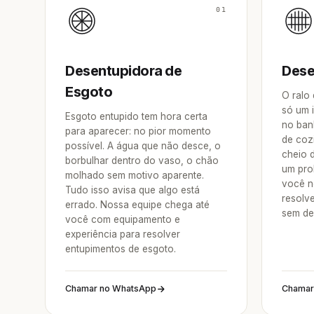
01
Desentupidora de
Dese
Esgoto
O ralo
só um 
Esgoto entupido tem hora certa
no ban
para aparecer: no pior momento
de coz
possível. A água que não desce, o
cheio 
borbulhar dentro do vaso, o chão
um pro
molhado sem motivo aparente.
você n
Tudo isso avisa que algo está
resolv
errado. Nossa equipe chega até
sem de
você com equipamento e
experiência para resolver
entupimentos de esgoto.
Chamar no WhatsApp
Chamar