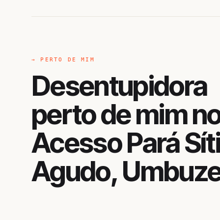
→ PERTO DE MIM
Desentupidora
perto de mim n
Acesso Pará Sít
Agudo, Umbuze