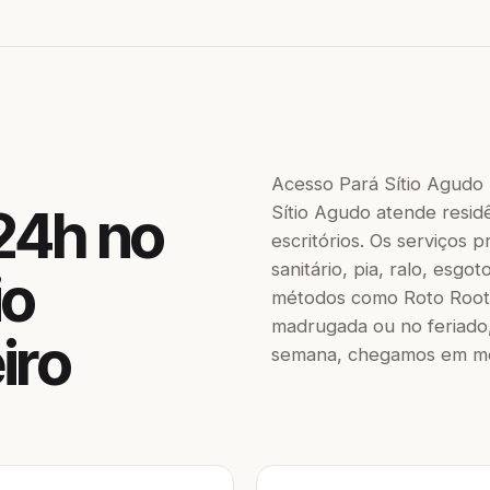
Acesso Pará Sítio Agudo
24h no
Sítio Agudo atende residê
escritórios. Os serviços
sanitário, pia, ralo, esgo
io
métodos como Roto Roote
madrugada ou no feriado,
iro
semana, chegamos em men