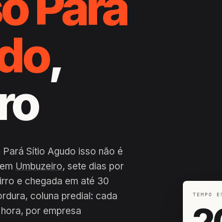
o Pará
udo
,
ro
 Pará Sítio Agudo isso não é
a em
Umbuzeiro
, sete dias por
airro e chegada em até 30
ordura, coluna predial: cada
TEMPO E
2
 hora, por empresa