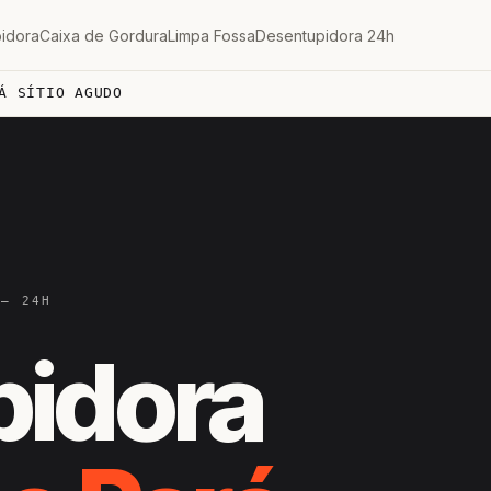
idora
Caixa de Gordura
Limpa Fossa
Desentupidora 24h
Á SÍTIO AGUDO
 — 24H
pidora