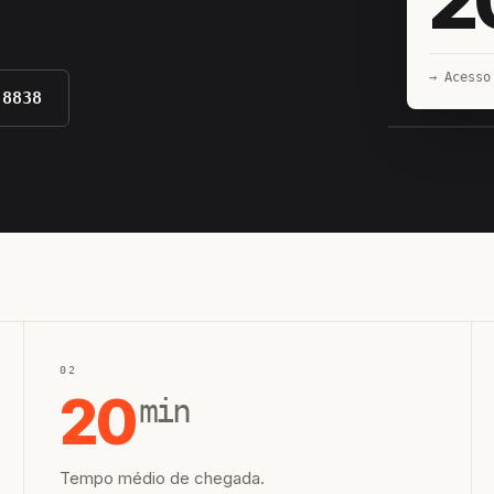
→ Acesso
-8838
EQUIPE H
02
20
min
Tempo médio de chegada.