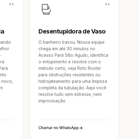
03
04
ia
Desentupidora de Vaso
Quando
O banheiro travou. Nossa equipe
elhor
chega em até 30 minutos no
o
Acesso Pará Sítio Agudo, identifica
ora
o entupimento e resolve com o
Pará
método certo, seja Roto Rooter
nto
para obstruções resistentes ou
e novo,
hidrojateamento para uma limpeza
um
completa da tubulação. Aqui você
resolve tudo sem estresse, nem
improvisação.
Chamar no WhatsApp