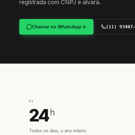
registrada com CNPJ e alvará.
Chamar no WhatsApp
(11) 93407
01
24
h
Todos os dias, o ano inteiro.