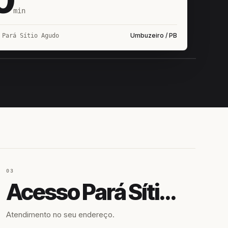
min
Umbuzeiro / PB
 Pará Sítio Agudo
IROSHIRO
EM CAMPO
03
Acesso Pará Sítio Agudo
Atendimento no seu endereço.