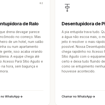
02
ntupidora de Ralo
Desentupidora de P
 que drena devagar parece
A pia entupida trava tudo. 
incômodo no começo. Mas
a água não escoa mais, o m
heiro de um hotel, num salão
jeito é resolver o mais rápid
inha ou num apartamento
possível. Nossa Desentupid
de gente, isso acaba virando
chega rapidinho no Acesso 
blema. A equipe chega até
Sítio Agudo com o equipame
o Acesso Pará Sítio Agudo e
certo e deixa tudo fluindo d
e na hora, sem bagunça e
como se entupimento nenh
mora.
houvesse acontecido.
 no WhatsApp
Chamar no WhatsApp