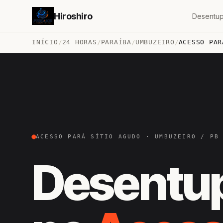
Hiroshiro
Desentup
INÍCIO
/
24 HORAS
/
PARAÍBA
/
UMBUZEIRO
/
ACESSO PAR
ACESSO PARÁ SÍTIO AGUDO · UMBUZEIRO / PB
Desentu