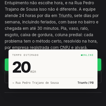
Entupimento não escolhe hora, e na Rua Pedro
Trajano de Sousa isso não é diferente. A equipe
atende 24 horas por dia em
Triunfo
, sete dias por
semana, incluindo feriados, com base no bairro e
chegada em até 30 minutos. Pia, vaso, ralo,
esgoto, caixa de gordura, coluna predial: cada
problema tem o método certo, resolvido na hora,
por empresa registrada com CNPJ e alvará.
TEMPO ESTIMADO
ONLINE
20
Chamar no WhatsApp
min
(11) 93407-8838
Triunfo / PB
→ Rua Pedro Trajano de Sousa
EQUIPE HIROSHIRO
EM CAMPO