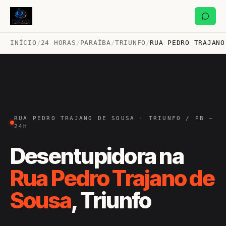
INÍCIO
/
24 HORAS
/
PARAÍBA
/
TRIUNFO
/
RUA PEDRO TRAJANO
RUA PEDRO TRAJANO DE SOUSA · TRIUNFO / PB —
24H
Desentupidora na
Rua Pedro Trajano de
Sousa
, Triunfo