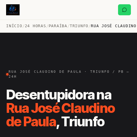
INÍCIO
/
24 HORAS
/
PARAÍBA
/
TRIUNFO
/
RUA JOSÉ CLAUDINO
RUA JOSÉ CLAUDINO DE PAULA · TRIUNFO / PB —
24H
Desentupidora na
Rua José Claudino
de Paula
, Triunfo