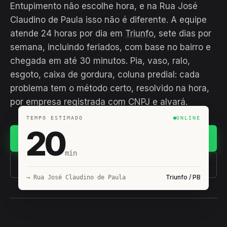
Entupimento não escolhe hora, e na Rua José
Claudino de Paula isso não é diferente. A equipe
atende 24 horas por dia em
Triunfo
, sete dias por
semana, incluindo feriados, com base no bairro e
chegada em até 30 minutos. Pia, vaso, ralo,
esgoto, caixa de gordura, coluna predial: cada
problema tem o método certo, resolvido na hora,
por empresa registrada com CNPJ e alvará.
TEMPO ESTIMADO
ONLINE
20
Chamar no WhatsApp
min
(11) 93407-8838
Triunfo / PB
→ Rua José Claudino de Paula
EQUIPE HIROSHIRO
EM CAMPO