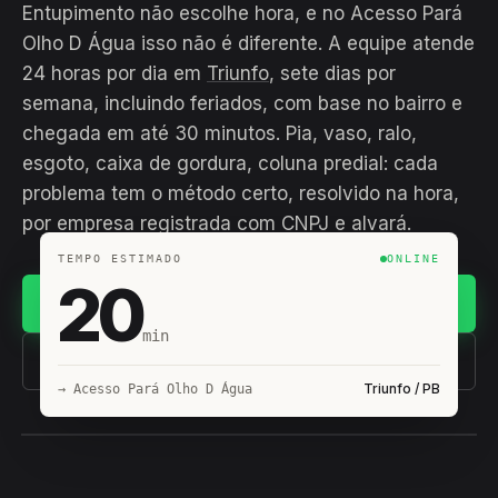
Entupimento não escolhe hora, e no Acesso Pará
Olho D Água isso não é diferente. A equipe atende
24 horas por dia em
Triunfo
, sete dias por
semana, incluindo feriados, com base no bairro e
chegada em até 30 minutos. Pia, vaso, ralo,
esgoto, caixa de gordura, coluna predial: cada
problema tem o método certo, resolvido na hora,
por empresa registrada com CNPJ e alvará.
TEMPO ESTIMADO
ONLINE
20
Chamar no WhatsApp
min
(11) 93407-8838
Triunfo / PB
→ Acesso Pará Olho D Água
EQUIPE HIROSHIRO
EM CAMPO