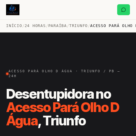
INÍCIO
/
24 HORAS
/
PARAÍBA
/
TRIUNFO
/
ACESSO PARÁ OLHO 
ACESSO PARÁ OLHO D ÁGUA · TRIUNFO / PB —
24H
Desentupidora no
Acesso Pará Olho D
Água
, Triunfo