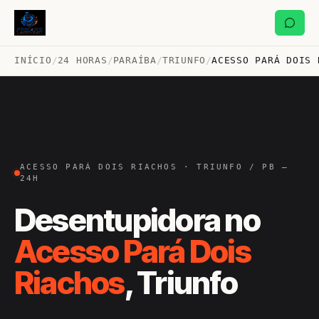
INÍCIO
/
24 HORAS
/
PARAÍBA
/
TRIUNFO
/
ACESSO PARÁ DOIS 
ACESSO PARÁ DOIS RIACHOS · TRIUNFO / PB —
24H
Desentupidora no
Acesso Pará Dois
Riachos
, Triunfo