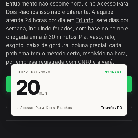
Entupimento não escolhe hora, e no Acesso Pará
Dois Riachos isso não é diferente. A equipe
atende 24 horas por dia em
Triunfo
, sete dias por
semana, incluindo feriados, com base no bairro e
chegada em até 30 minutos. Pia, vaso, ralo,
esgoto, caixa de gordura, coluna predial: cada
problema tem o método certo, resolvido na hora,
por empresa registrada com CNPJ e alvará.
TEMPO ESTIMADO
ONLINE
20
Chamar no WhatsApp
min
(11) 93407-8838
Triunfo / PB
→ Acesso Pará Dois Riachos
EQUIPE HIROSHIRO
EM CAMPO