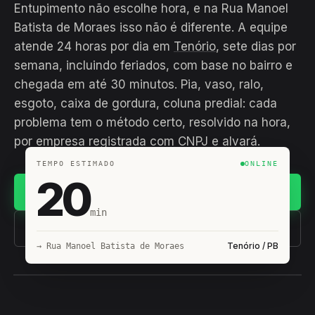
Entupimento não escolhe hora, e na Rua Manoel
Batista de Moraes isso não é diferente. A equipe
atende 24 horas por dia em
Tenório
, sete dias por
semana, incluindo feriados, com base no bairro e
chegada em até 30 minutos. Pia, vaso, ralo,
esgoto, caixa de gordura, coluna predial: cada
problema tem o método certo, resolvido na hora,
por empresa registrada com CNPJ e alvará.
TEMPO ESTIMADO
ONLINE
20
Chamar no WhatsApp
min
(11) 93407-8838
Tenório / PB
→ Rua Manoel Batista de Moraes
EQUIPE HIROSHIRO
EM CAMPO