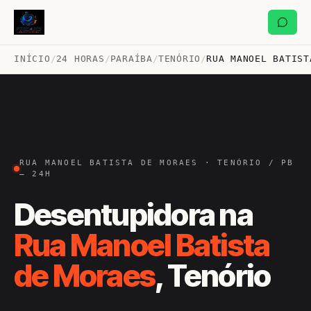
INÍCIO
/
24 HORAS
/
PARAÍBA
/
TENÓRIO
/
RUA MANOEL BATIST
RUA MANOEL BATISTA DE MORAES · TENÓRIO / PB
— 24H
Desentupidora na
Rua Manoel Batista
de Moraes
, Tenório