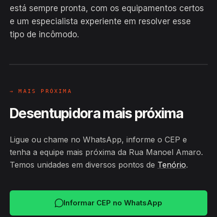
está sempre pronta, com os equipamentos certos
EM CAMPO
e um especialista experiente em resolver esse
Hiroshiro · Rua Manoel Amaro,
tipo de incômodo.
Tenório
24H
→ MAIS PRÓXIMA
Desentupidora mais próxima
Ligue ou chame no WhatsApp, informe o CEP e
tenha a equipe mais próxima da Rua Manoel Amaro.
Temos unidades em diversos pontos de
Tenório
.
Informar CEP no WhatsApp