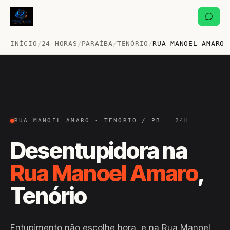
INÍCIO
/
24 HORAS
/
PARAÍBA
/
TENÓRIO
/
RUA MANOEL AMARO
RUA MANOEL AMARO · TENÓRIO / PB — 24H
Desentupidora na
Rua Manoel Amaro
,
Tenório
Entupimento não escolhe hora, e na Rua Manoel