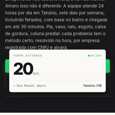
Amaro isso não é diferente. A equipe atende 24
horas por dia em
Tenório
, sete dias por semana,
incluindo feriados, com base no bairro e chegada
em até 30 minutos. Pia, vaso, ralo, esgoto, caixa
de gordura, coluna predial: cada problema tem o
método certo, resolvido na hora, por empresa
registrada com CNPJ e alvará.
TEMPO ESTIMADO
ONLINE
20
Chamar no WhatsApp
min
(11) 93407-8838
Tenório / PB
→ Rua Manoel Amaro
EQUIPE HIROSHIRO
EM CAMPO