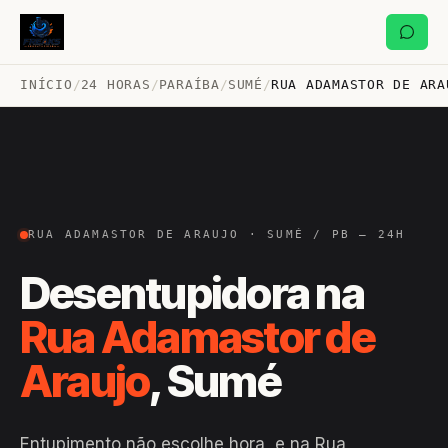
INÍCIO
/
24 HORAS
/
PARAÍBA
/
SUMÉ
/
RUA ADAMASTOR DE ARA
RUA ADAMASTOR DE ARAUJO · SUMÉ / PB — 24H
Desentupidora na
Rua Adamastor de
Araujo
, Sumé
Entupimento não escolhe hora, e na Rua