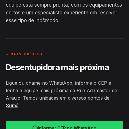
equipe está sempre pronta, com os equipamentos
EM CAMPO
certos e um especialista experiente em resolver
Hiroshiro · Rua Adamastor de
esse tipo de incômodo.
Araujo, Sumé
24H
→ MAIS PRÓXIMA
Desentupidora mais próxima
Ligue ou chame no WhatsApp, informe o CEP e
tenha a equipe mais próxima da Rua Adamastor de
Araujo. Temos unidades em diversos pontos de
Sumé
.
Informar CEP no WhatsApp