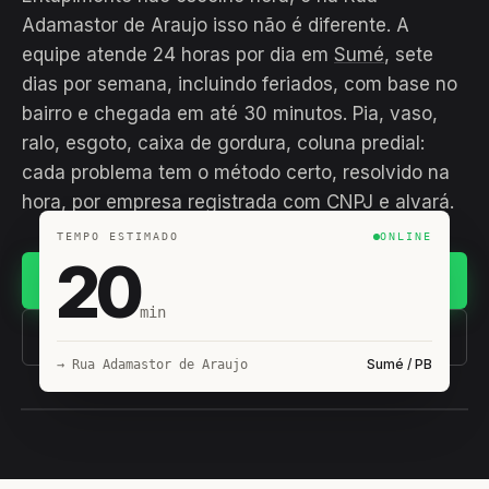
Adamastor de Araujo isso não é diferente. A
equipe atende 24 horas por dia em
Sumé
, sete
dias por semana, incluindo feriados, com base no
bairro e chegada em até 30 minutos. Pia, vaso,
ralo, esgoto, caixa de gordura, coluna predial:
cada problema tem o método certo, resolvido na
hora, por empresa registrada com CNPJ e alvará.
TEMPO ESTIMADO
ONLINE
20
Chamar no WhatsApp
min
(11) 93407-8838
Sumé / PB
→ Rua Adamastor de Araujo
EQUIPE HIROSHIRO
EM CAMPO