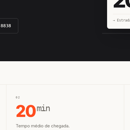
→ Estrad
-8838
EQUIPE H
02
20
min
Tempo médio de chegada.