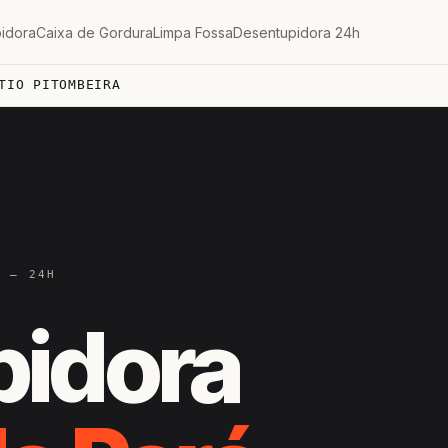
idora
Caixa de Gordura
Limpa Fossa
Desentupidora 24h
TIO PITOMBEIRA
B — 24H
pidora