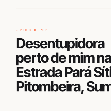
→ PERTO DE MIM
Desentupidora
perto de mim n
Estrada Pará Sít
Pitombeira, Su