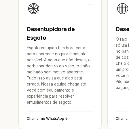
01
Desentupidora de
Dese
Esgoto
O ralo
só um 
Esgoto entupido tem hora certa
no ban
para aparecer: no pior momento
de coz
possível. A água que não desce, o
cheio 
borbulhar dentro do vaso, o chão
um pro
molhado sem motivo aparente.
você na
Tudo isso avisa que algo está
Pitomb
errado. Nossa equipe chega até
bagunç
você com equipamento e
experiência para resolver
entupimentos de esgoto.
Chamar no WhatsApp
Chamar