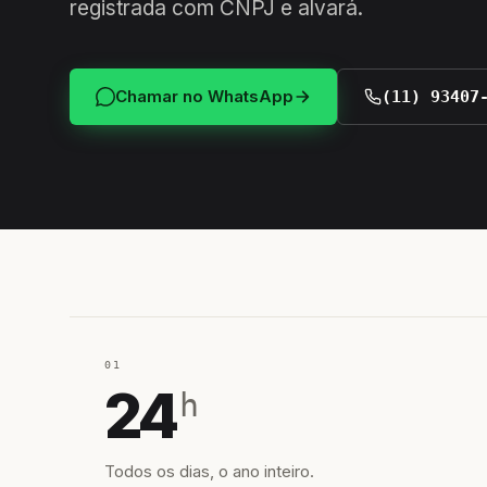
registrada com CNPJ e alvará.
Chamar no WhatsApp
(11) 93407
01
24
h
Todos os dias, o ano inteiro.