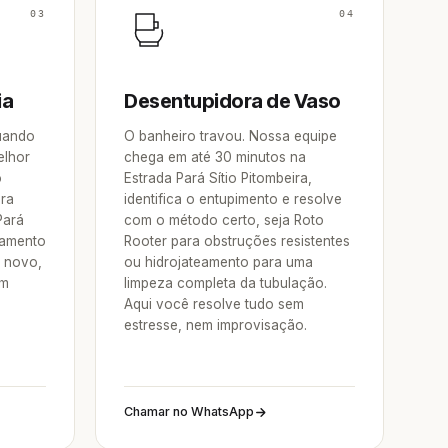
03
04
ia
Desentupidora de Vaso
Quando
O banheiro travou. Nossa equipe
elhor
chega em até 30 minutos na
o
Estrada Pará Sítio Pitombeira,
ora
identifica o entupimento e resolve
Pará
com o método certo, seja Roto
pamento
Rooter para obstruções resistentes
e novo,
ou hidrojateamento para uma
um
limpeza completa da tubulação.
Aqui você resolve tudo sem
estresse, nem improvisação.
Chamar no WhatsApp