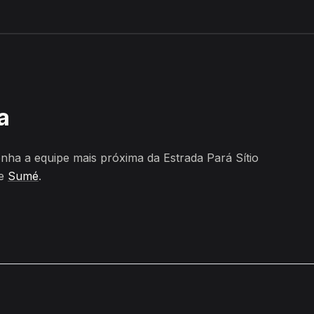
itombeira, Sumé
a
ha a equipe mais próxima da Estrada Pará Sítio
de
Sumé
.