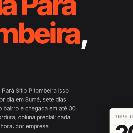
a Pará
ombeira
,
Pará Sítio Pitombeira isso
por dia em
Sumé
, sete dias
o bairro e chegada em até 30
ordura, coluna predial: cada
TEMPO E
2
 hora, por empresa