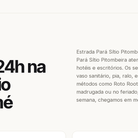
Estrada Pará Sítio Pitom
24h na
Pará Sítio Pitombeira ate
hotéis e escritórios. Os
vaso sanitário, pia, ralo,
io
métodos como Roto Roote
madrugada ou no feriado,
mé
semana, chegamos em men