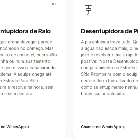
02
ntupidora de Ralo
Desentupidora de P
 que drena devagar parece
A pia entupida trava tudo. 
incômodo no começo. Mas
a água não escoa mais, o m
heiro de um hotel, num salão
jeito é resolver o mais rápid
inha ou num apartamento
possível. Nossa Desentupid
de gente, isso acaba virando
chega rapidinho na Estrada 
blema. A equipe chega até
Sítio Pitombeira com o equi
 Estrada Pará Sítio
certo e deixa tudo fluindo d
eira e resolve na hora, sem
como se entupimento nenh
a e sem demora.
houvesse acontecido.
 no WhatsApp
Chamar no WhatsApp