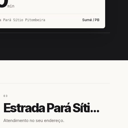
min
Sumé / PB
a Pará Sítio Pitombeira
IROSHIRO
EM CAMPO
03
Estrada Pará Sítio Pitombeira
Atendimento no seu endereço.