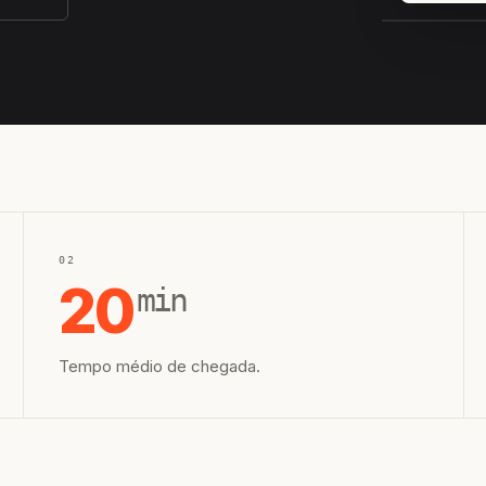
EQUIPE H
02
20
min
Tempo médio de chegada.