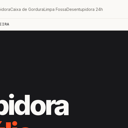
idora
Caixa de Gordura
Limpa Fossa
Desentupidora 24h
EIRA
pidora