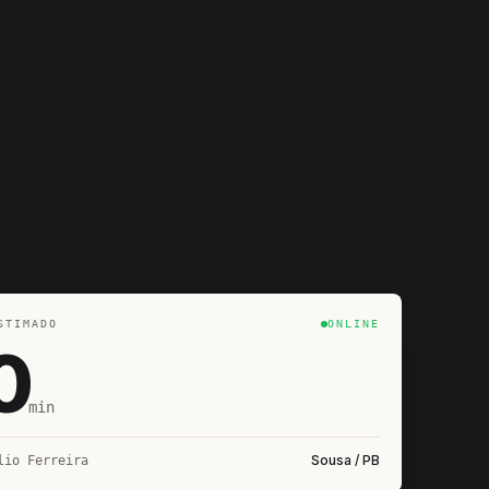
STIMADO
ONLINE
0
min
Sousa / PB
lio Ferreira