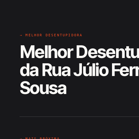
→ MELHOR DESENTUPIDORA
Melhor Desentu
da Rua Júlio Ferr
Sousa
EM CAMPO
Hiroshiro · Rua Júlio Ferreira, S
→ MAIS PRÓXIMA