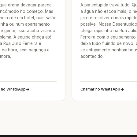
 que drena devagar parece
A pia entupida trava tudo. 
incômodo no começo. Mas
a água não escoa mais, o m
heiro de um hotel, num salão
jeito é resolver o mais rápid
inha ou num apartamento
possível. Nossa Desentupid
de gente, isso acaba virando
chega rapidinho na Rua Júli
blema. A equipe chega até
Ferreira com o equipamento 
 Rua Júlio Ferreira e
deixa tudo fluindo de novo,
e na hora, sem bagunça e
se entupimento nenhum hou
mora.
acontecido.
 no WhatsApp
Chamar no WhatsApp