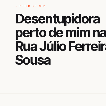
→ PERTO DE MIM
Desentupidora
perto de mim n
Rua Júlio Ferreir
Sousa