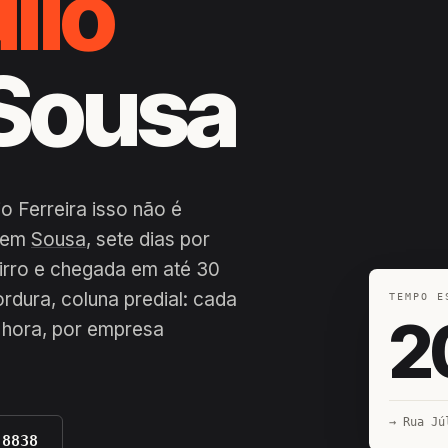
lio
 Sousa
o Ferreira isso não é
a em
Sousa
, sete dias por
airro e chegada em até 30
ordura, coluna predial: cada
TEMPO E
2
 hora, por empresa
→ Rua Jú
-8838