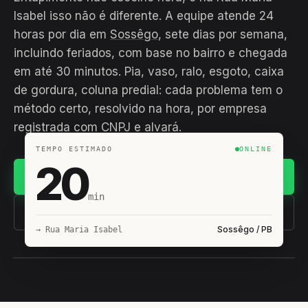
Isabel isso não é diferente. A equipe atende 24
horas por dia em
Sossêgo
, sete dias por semana,
incluindo feriados, com base no bairro e chegada
em até 30 minutos. Pia, vaso, ralo, esgoto, caixa
de gordura, coluna predial: cada problema tem o
método certo, resolvido na hora, por empresa
registrada com CNPJ e alvará.
TEMPO ESTIMADO
ONLINE
20
Chamar no WhatsApp
min
(11) 93407-8838
Sossêgo / PB
→ Rua Maria Isabel
EQUIPE HIROSHIRO
EM CAMPO