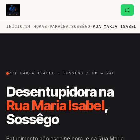
INÍCIO
/
24 HORAS
/
PARAÍBA
/
SOSSÊGO
/
RUA MARIA ISABEL
RUA MARIA ISABEL · SOSSÊGO / PB — 24H
Desentupidora na
Rua Maria Isabel
,
Sossêgo
Entupimento não escolhe hora, e na Rua Maria