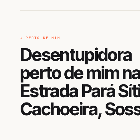
→ PERTO DE MIM
Desentupidora
perto de mim n
Estrada Pará Sít
Cachoeira, Sos