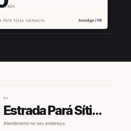
min
Sossêgo / PB
a Pará Sítio Cachoeira
IROSHIRO
EM CAMPO
03
Estrada Pará Sítio Cachoeira
Atendimento no seu endereço.