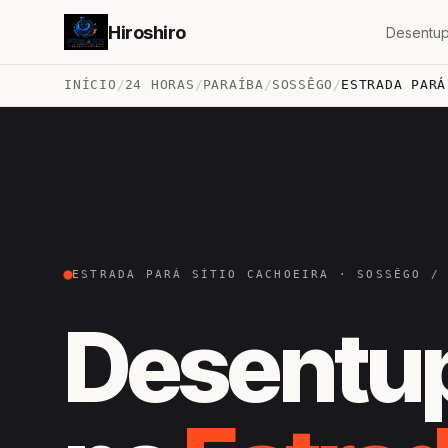
Hiroshiro
Desentup
INÍCIO
/
24 HORAS
/
PARAÍBA
/
SOSSÊGO
/
ESTRADA PARÁ
ESTRADA PARÁ SÍTIO CACHOEIRA · SOSSÊGO /
Desentu