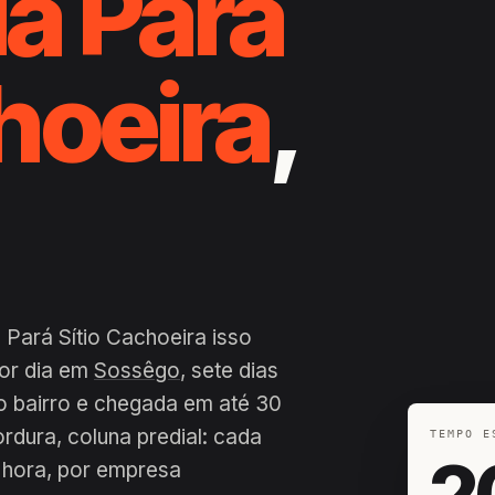
a Pará
hoeira
,
 Pará Sítio Cachoeira isso
por dia em
Sossêgo
, sete dias
o bairro e chegada em até 30
ordura, coluna predial: cada
TEMPO E
2
 hora, por empresa