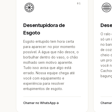
01
Desentupidora de
Dese
Esgoto
O ralo
só um 
Esgoto entupido tem hora certa
no ban
para aparecer: no pior momento
de coz
possível. A água que não desce, o
cheio 
borbulhar dentro do vaso, o chão
um pro
molhado sem motivo aparente.
você na
Tudo isso avisa que algo está
Cachoe
errado. Nossa equipe chega até
bagunç
você com equipamento e
experiência para resolver
entupimentos de esgoto.
Chamar no WhatsApp
Chamar