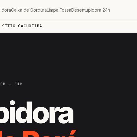
idora
Caixa de Gordura
Limpa Fossa
Desentupidora 24h
 SÍTIO CACHOEIRA
 PB — 24H
pidora