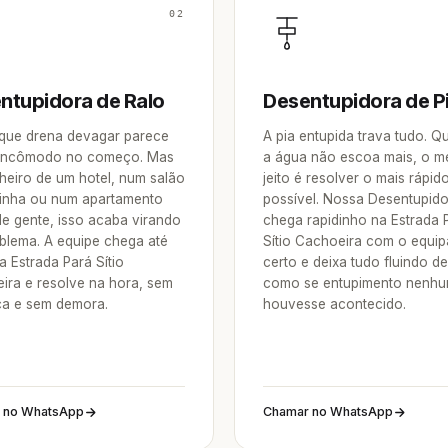
02
ntupidora de Ralo
Desentupidora de P
 que drena devagar parece
A pia entupida trava tudo. 
incômodo no começo. Mas
a água não escoa mais, o m
heiro de um hotel, num salão
jeito é resolver o mais rápid
inha ou num apartamento
possível. Nossa Desentupid
de gente, isso acaba virando
chega rapidinho na Estrada 
blema. A equipe chega até
Sítio Cachoeira com o equi
 Estrada Pará Sítio
certo e deixa tudo fluindo d
ira e resolve na hora, sem
como se entupimento nenh
a e sem demora.
houvesse acontecido.
 no WhatsApp
Chamar no WhatsApp