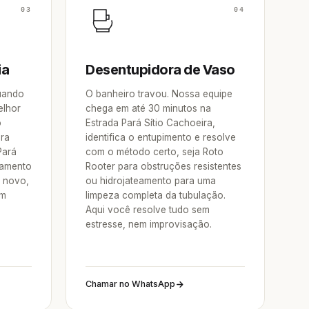
03
04
ia
Desentupidora de Vaso
Quando
O banheiro travou. Nossa equipe
elhor
chega em até 30 minutos na
o
Estrada Pará Sítio Cachoeira,
ora
identifica o entupimento e resolve
Pará
com o método certo, seja Roto
pamento
Rooter para obstruções resistentes
e novo,
ou hidrojateamento para uma
um
limpeza completa da tubulação.
Aqui você resolve tudo sem
estresse, nem improvisação.
Chamar no WhatsApp