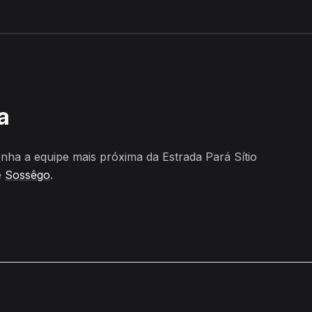
Cachoeira, Sossêgo
a
ha a equipe mais próxima da Estrada Pará Sítio
e
Sossêgo
.