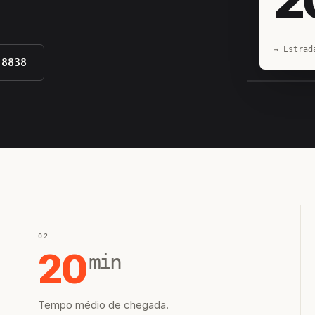
→ Estrad
-8838
EQUIPE H
02
20
min
Tempo médio de chegada.