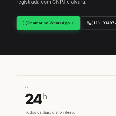
registrada com CNPJ e alvará.
Chamar no WhatsApp
(11) 93407
01
24
h
Todos os dias, o ano inteiro.