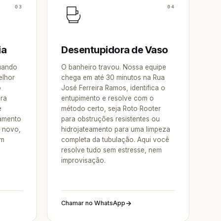
03
04
ia
Desentupidora de Vaso
Quando
O banheiro travou. Nossa equipe
elhor
chega em até 30 minutos na Rua
o
José Ferreira Ramos, identifica o
ora
entupimento e resolve com o
é
método certo, seja Roto Rooter
pamento
para obstruções resistentes ou
e novo,
hidrojateamento para uma limpeza
um
completa da tubulação. Aqui você
resolve tudo sem estresse, nem
improvisação.
Chamar no WhatsApp