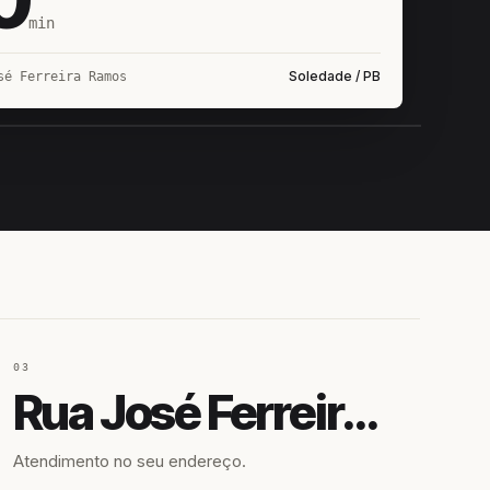
min
Soledade / PB
sé Ferreira Ramos
IROSHIRO
EM CAMPO
03
Rua José Ferreira Ramos
Atendimento no seu endereço.