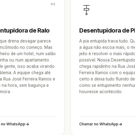
02
ntupidora de Ralo
Desentupidora de P
 que drena devagar parece
A pia entupida trava tudo. 
incômodo no começo. Mas
a água não escoa mais, o m
heiro de um hotel, num salão
jeito é resolver o mais rápid
inha ou num apartamento
possível. Nossa Desentupid
de gente, isso acaba virando
chega rapidinho na Rua Jos
blema. A equipe chega até
Ferreira Ramos com o equi
a Rua José Ferreira Ramos e
certo e deixa tudo fluindo d
e na hora, sem bagunça e
como se entupimento nenh
mora.
houvesse acontecido.
 no WhatsApp
Chamar no WhatsApp