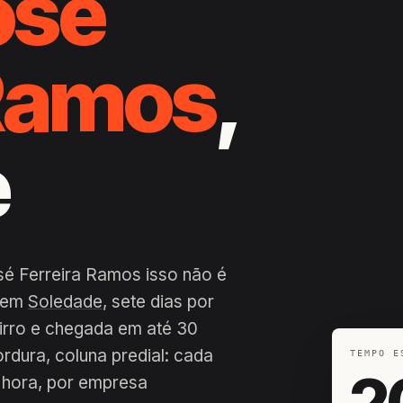
osé
 Ramos
,
e
sé Ferreira Ramos isso não é
a em
Soledade
, sete dias por
airro e chegada em até 30
ordura, coluna predial: cada
TEMPO E
2
 hora, por empresa