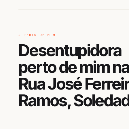
→ PERTO DE MIM
Desentupidora
perto de mim n
Rua José Ferrei
Ramos, Soleda