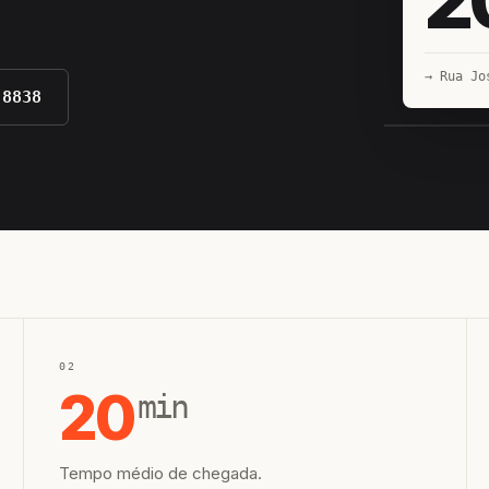
→ Rua Jo
-8838
EQUIPE H
02
20
min
Tempo médio de chegada.