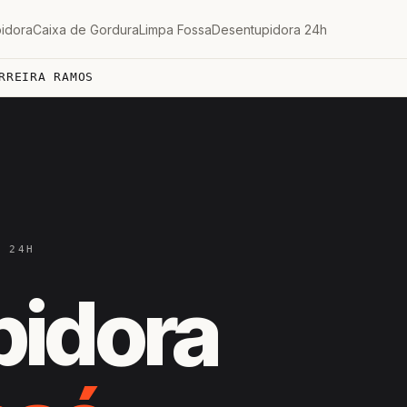
idora
Caixa de Gordura
Limpa Fossa
Desentupidora 24h
RREIRA RAMOS
— 24H
pidora