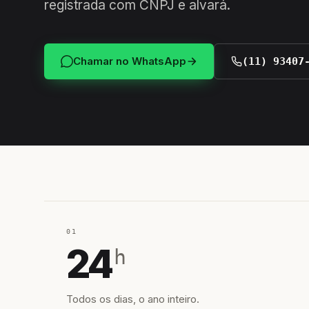
registrada com CNPJ e alvará.
Chamar no WhatsApp
(11) 93407
01
24
h
Todos os dias, o ano inteiro.