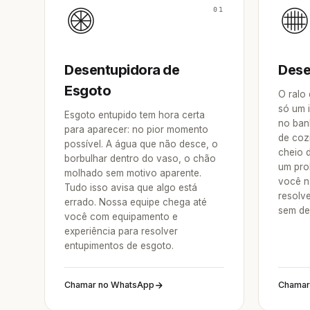
01
Desentupidora de
Dese
Esgoto
O ralo
só um 
Esgoto entupido tem hora certa
no ban
para aparecer: no pior momento
de coz
possível. A água que não desce, o
cheio 
borbulhar dentro do vaso, o chão
um pro
molhado sem motivo aparente.
você n
Tudo isso avisa que algo está
resolv
errado. Nossa equipe chega até
sem de
você com equipamento e
experiência para resolver
entupimentos de esgoto.
Chamar no WhatsApp
Chamar