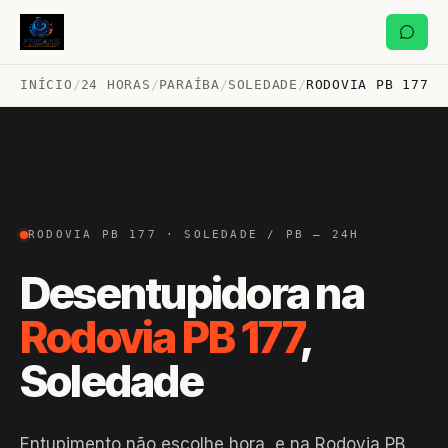
INÍCIO
/
24 HORAS
/
PARAÍBA
/
SOLEDADE
/
RODOVIA PB 177
RODOVIA PB 177 · SOLEDADE / PB — 24H
Desentupidora na
Rodovia PB 177
,
Soledade
Entupimento não escolhe hora, e na Rodovia PB