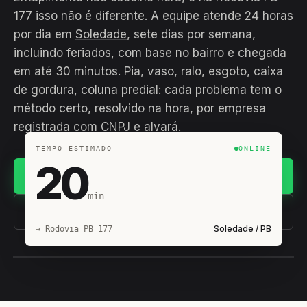
177 isso não é diferente. A equipe atende 24 horas
por dia em
Soledade
, sete dias por semana,
incluindo feriados, com base no bairro e chegada
em até 30 minutos. Pia, vaso, ralo, esgoto, caixa
de gordura, coluna predial: cada problema tem o
método certo, resolvido na hora, por empresa
registrada com CNPJ e alvará.
TEMPO ESTIMADO
ONLINE
20
Chamar no WhatsApp
min
(11) 93407-8838
Soledade / PB
→ Rodovia PB 177
EQUIPE HIROSHIRO
EM CAMPO