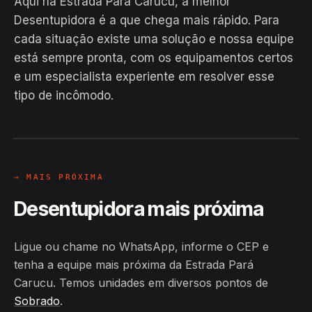
Aqui na Estrada Pará Carucu, a melhor
Desentupidora é a que chega mais rápido. Para
cada situação existe uma solução e nossa equipe
está sempre pronta, com os equipamentos certos
EM CAMPO
e um especialista experiente em resolver esse
Hiroshiro · Estrada Pará Carucu,
tipo de incômodo.
Sobrado
24H
→ MAIS PRÓXIMA
Desentupidora mais próxima
Ligue ou chame no WhatsApp, informe o CEP e
tenha a equipe mais próxima da Estrada Pará
Carucu. Temos unidades em diversos pontos de
Sobrado
.