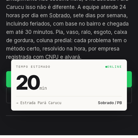
Carucu isso não é diferente. A equipe atende 24
horas por dia em
Sobrado
, sete dias por semana,
incluindo feriados, com base no bairro e chegada
em até 30 minutos. Pia, vaso, ralo, esgoto, caixa
de gordura, coluna predial: cada problema tem o
método certo, resolvido na hora, por empresa
registrada com CNPJ e alvará.
TEMPO ESTIMADO
ONLINE
20
Chamar no WhatsApp
min
(11) 93407-8838
Sobrado / PB
→ Estrada Pará Carucu
EQUIPE HIROSHIRO
EM CAMPO