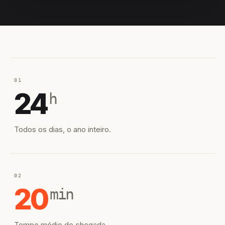
EQUIPE HIROSHIRO
EM CAMPO
01
24
h
Todos os dias, o ano inteiro.
02
20
min
Tempo médio de chegada.