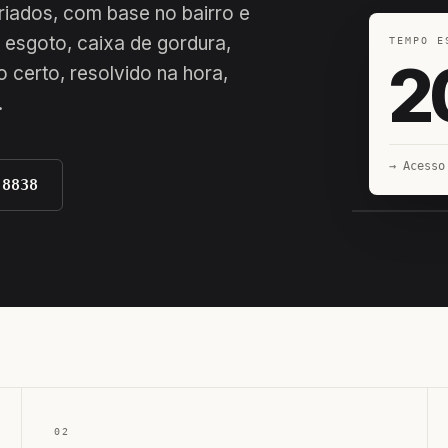
eriados, com base no bairro e
 esgoto, caixa de gordura,
TEMPO E
2
 certo, resolvido na hora,
.
→ Acesso
-8838
EQUIPE H
02