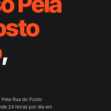
o Pela
osto
o
,
o Pela Rua do Posto
ende 24 horas por dia em