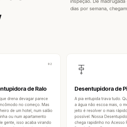
inspeção. De madrugada o
,
dias por semana, chegam
02
ntupidora de Ralo
Desentupidora de P
 que drena devagar parece
A pia entupida trava tudo. 
incômodo no começo. Mas
a água não escoa mais, o m
heiro de um hotel, num salão
jeito é resolver o mais rápid
inha ou num apartamento
possível. Nossa Desentupid
de gente, isso acaba virando
chega rapidinho no Acesso 