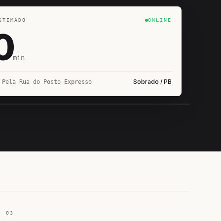
STIMADO
ONLINE
0
min
Sobrado / PB
 Pela Rua do Posto Expresso
IROSHIRO
EM CAMPO
03