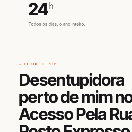
24
h
Todos os dias, o ano inteiro.
→ PERTO DE MIM
Desentupidora
perto de mim n
Acesso Pela Ru
Posto Expresso