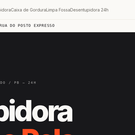
idora
Caixa de Gordura
Limpa Fossa
Desentupidora 24h
RUA DO POSTO EXPRESSO
ADO / PB — 24H
pidora