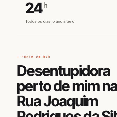
24
h
Todos os dias, o ano inteiro.
→ PERTO DE MIM
Desentupidora
perto de mim n
Rua Joaquim
Rodrigues da Sil