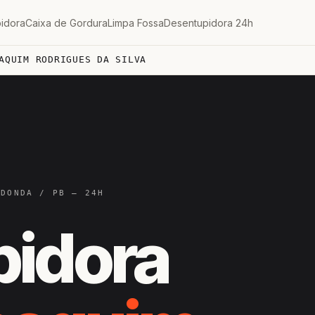
idora
Caixa de Gordura
Limpa Fossa
Desentupidora 24h
AQUIM RODRIGUES DA SILVA
EDONDA / PB — 24H
pidora