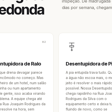
inspeção. De madrugada o
 Redonda
dias por semana, chegam
02
ntupidora de Ralo
Desentupidora de P
 que drena devagar parece
A pia entupida trava tudo. 
incômodo no começo. Mas
a água não escoa mais, o m
heiro de um hotel, num salão
jeito é resolver o mais rápid
inha ou num apartamento
possível. Nossa Desentupid
de gente, isso acaba virando
chega rapidinho na Rua Joa
blema. A equipe chega até
Rodrigues da Silva com o
a Rua Joaquim Rodrigues da
equipamento certo e deixa t
 resolve na hora, sem
fluindo de novo, como se