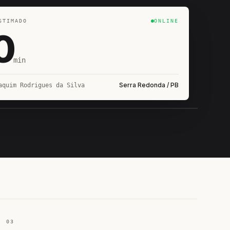
STIMADO
ONLINE
0
min
Serra Redonda / PB
aquim Rodrigues da Silva
IROSHIRO
EM CAMPO
03