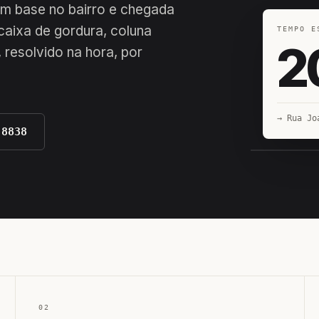
com base no bairro e chegada
 caixa de gordura, coluna
TEMPO E
2
 resolvido na hora, por
→ Rua Jo
-8838
EQUIPE H
02