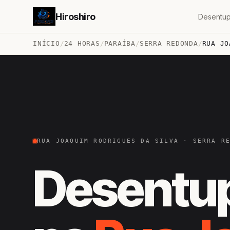
Hiroshiro
Desentup
INÍCIO
/
24 HORAS
/
PARAÍBA
/
SERRA REDONDA
/
RUA JO
RUA JOAQUIM RODRIGUES DA SILVA · SERRA R
Desentu