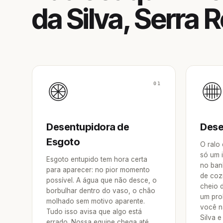
da Silva, Serra
01
Desentupidora de
Dese
Esgoto
O ralo
só um 
Esgoto entupido tem hora certa
no ban
para aparecer: no pior momento
de coz
possível. A água que não desce, o
cheio 
borbulhar dentro do vaso, o chão
um pro
molhado sem motivo aparente.
você n
Tudo isso avisa que algo está
Silva e
errado. Nossa equipe chega até