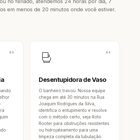
u no feriado, atendemos 24 horas por dia, 7
os em menos de 20 minutos onde você estiver.
03
04
ia
Desentupidora de Vaso
Quando
O banheiro travou. Nossa equipe
elhor
chega em até 30 minutos na Rua
o
Joaquim Rodrigues da Silva,
ora
identifica o entupimento e resolve
quim
com o método certo, seja Roto
Rooter para obstruções resistentes
udo
ou hidrojateamento para uma
limpeza completa da tubulação.