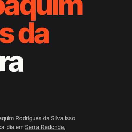
oaquim
s da
rra
quim Rodrigues da Silva isso
por dia em
Serra Redonda
,