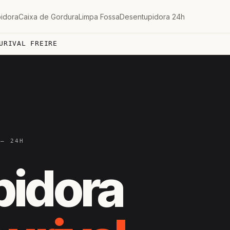
idora
Caixa de Gordura
Limpa Fossa
Desentupidora 24h
URIVAL FREIRE
 — 24H
pidora