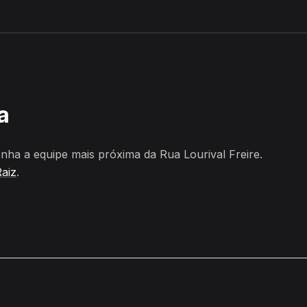
erra da Raiz
a
ha a equipe mais próxima da Rua Lourival Freire.
Raiz
.