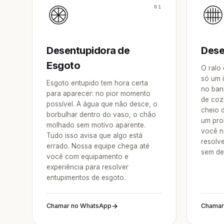
01
Desentupidora de
Dese
Esgoto
O ralo
só um 
Esgoto entupido tem hora certa
no ban
para aparecer: no pior momento
de coz
possível. A água que não desce, o
cheio 
borbulhar dentro do vaso, o chão
um pro
molhado sem motivo aparente.
você na
Tudo isso avisa que algo está
resolv
errado. Nossa equipe chega até
sem de
você com equipamento e
experiência para resolver
entupimentos de esgoto.
Chamar no WhatsApp
Chamar