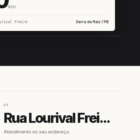
min
Serra da Raiz / PB
urival Freire
IROSHIRO
EM CAMPO
03
Rua Lourival Freire
Atendimento no seu endereço.