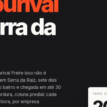
urival
erra da
ival Freire isso não é
a em
Serra da Raiz
, sete dias
o bairro e chegada em até 30
ordura, coluna predial: cada
TEMPO E
2
 hora, por empresa