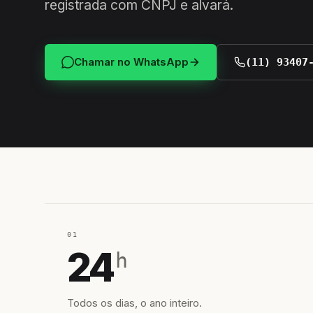
registrada com CNPJ e alvará.
Chamar no WhatsApp
(11) 93407
01
24
h
Todos os dias, o ano inteiro.