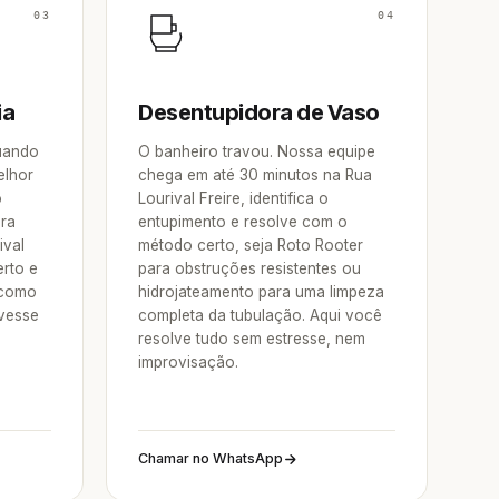
03
04
ia
Desentupidora de Vaso
Quando
O banheiro travou. Nossa equipe
elhor
chega em até 30 minutos na Rua
o
Lourival Freire, identifica o
ora
entupimento e resolve com o
ival
método certo, seja Roto Rooter
rto e
para obstruções resistentes ou
 como
hidrojateamento para uma limpeza
vesse
completa da tubulação. Aqui você
resolve tudo sem estresse, nem
improvisação.
Chamar no WhatsApp