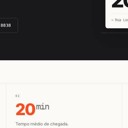
→ Rua Lo
-8838
EQUIPE H
02
20
min
Tempo médio de chegada.