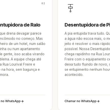
02
ntupidora de Ralo
Desentupidora de P
 que drena devagar parece
A pia entupida trava tudo. 
incômodo no começo. Mas
a água não escoa mais, o m
heiro de um hotel, num salão
jeito é resolver o mais rápid
inha ou num apartamento
possível. Nossa Desentupid
de gente, isso acaba virando
chega rapidinho na Rua Lour
blema. A equipe chega até
Freire com o equipamento ce
 Rua Lourival Freire e
deixa tudo fluindo de novo,
e na hora, sem bagunça e
se entupimento nenhum hou
mora.
acontecido.
 no WhatsApp
Chamar no WhatsApp