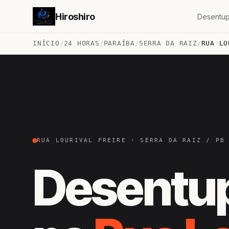
Hiroshiro
Desentup
INÍCIO
/
24 HORAS
/
PARAÍBA
/
SERRA DA RAIZ
/
RUA LO
RUA LOURIVAL FREIRE · SERRA DA RAIZ / PB
Desentu