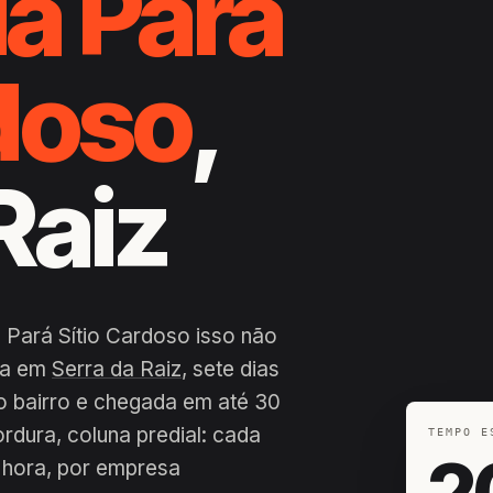
a Pará
rdoso
,
Raiz
 Pará Sítio Cardoso isso não
dia em
Serra da Raiz
, sete dias
o bairro e chegada em até 30
ordura, coluna predial: cada
TEMPO E
2
 hora, por empresa