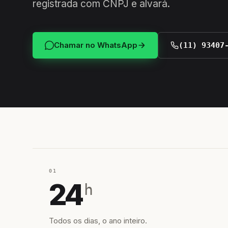
registrada com CNPJ e alvará.
Chamar no WhatsApp
(11) 93407
01
24
h
Todos os dias, o ano inteiro.