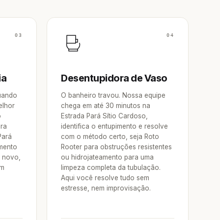
03
04
ia
Desentupidora de Vaso
Quando
O banheiro travou. Nossa equipe
elhor
chega em até 30 minutos na
o
Estrada Pará Sítio Cardoso,
ora
identifica o entupimento e resolve
Pará
com o método certo, seja Roto
mento
Rooter para obstruções resistentes
e novo,
ou hidrojateamento para uma
um
limpeza completa da tubulação.
Aqui você resolve tudo sem
estresse, nem improvisação.