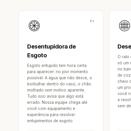
01
Desentupidora de
Dese
Esgoto
O ralo
só um 
Esgoto entupido tem hora certa
no ban
para aparecer: no pior momento
de coz
possível. A água que não desce, o
cheio 
borbulhar dentro do vaso, o chão
um pro
molhado sem motivo aparente.
você n
Tudo isso avisa que algo está
e reso
errado. Nossa equipe chega até
sem de
você com equipamento e
experiência para resolver
entupimentos de esgoto.