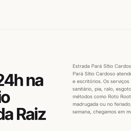
Estrada Pará Sítio Cardo
24h na
Pará Sítio Cardoso atende
e escritórios. Os serviç
sanitário, pia, ralo, esgo
io
métodos como Roto Roote
madrugada ou no feriado,
da Raiz
semana, chegamos em men