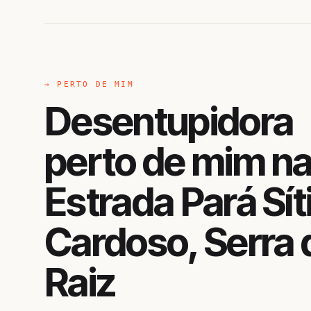
→ PERTO DE MIM
Desentupidora
perto de mim n
Estrada Pará Sít
Cardoso, Serra 
Raiz