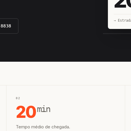
→ Estrad
-8838
EQUIPE H
02
20
min
Tempo médio de chegada.