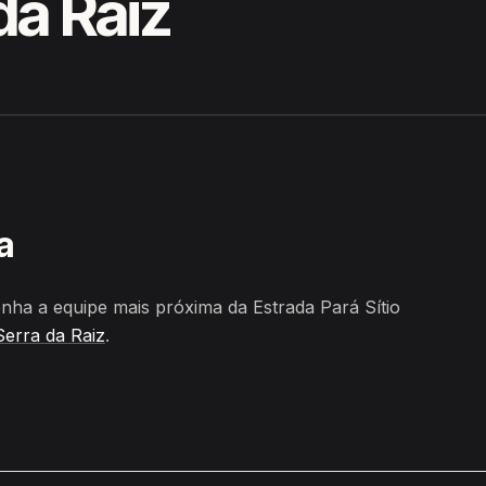
da Raiz
ardoso, Serra da Raiz
a
ha a equipe mais próxima da Estrada Pará Sítio
Serra da Raiz
.