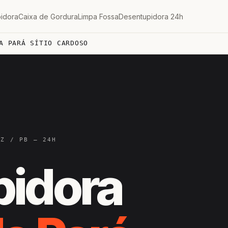
idora
Caixa de Gordura
Limpa Fossa
Desentupidora 24h
A PARÁ SÍTIO CARDOSO
IZ / PB — 24H
pidora