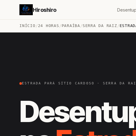
Hiroshiro
Desentup
INÍCIO
/
24 HORAS
/
PARAÍBA
/
SERRA DA RAIZ
/
ESTRAD
ESTRADA PARÁ SÍTIO CARDOSO · SERRA DA RA
Desentu