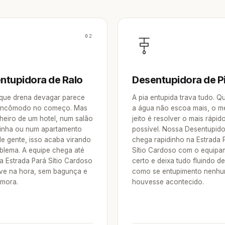
02
ntupidora de Ralo
Desentupidora de P
 que drena devagar parece
A pia entupida trava tudo. 
incômodo no começo. Mas
a água não escoa mais, o m
heiro de um hotel, num salão
jeito é resolver o mais rápid
inha ou num apartamento
possível. Nossa Desentupid
de gente, isso acaba virando
chega rapidinho na Estrada 
blema. A equipe chega até
Sítio Cardoso com o equipa
a Estrada Pará Sítio Cardoso
certo e deixa tudo fluindo d
lve na hora, sem bagunça e
como se entupimento nenh
mora.
houvesse acontecido.