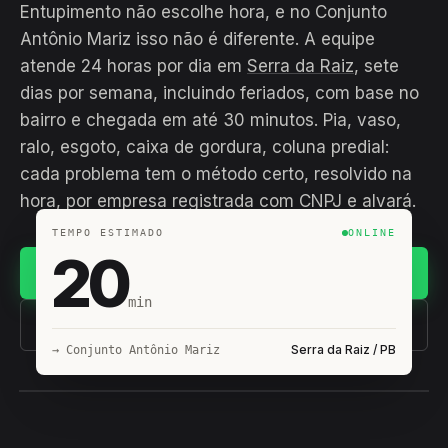
Entupimento não escolhe hora, e no Conjunto
Antônio Mariz isso não é diferente. A equipe
atende 24 horas por dia em
Serra da Raiz
, sete
dias por semana, incluindo feriados, com base no
bairro e chegada em até 30 minutos. Pia, vaso,
ralo, esgoto, caixa de gordura, coluna predial:
cada problema tem o método certo, resolvido na
hora, por empresa registrada com CNPJ e alvará.
TEMPO ESTIMADO
ONLINE
20
Chamar no WhatsApp
min
(11) 93407-8838
Serra da Raiz / PB
→ Conjunto Antônio Mariz
EQUIPE HIROSHIRO
EM CAMPO