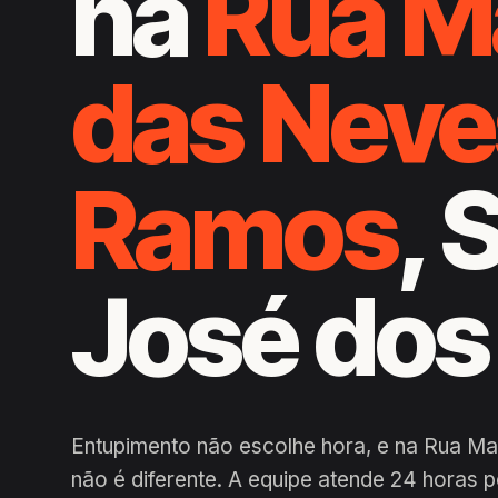
na
Rua M
das Neve
Ramos
, 
José do
Entupimento não escolhe hora, e na Rua M
não é diferente. A equipe atende 24 horas 