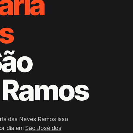
aria
s
São
s Ramos
aria das Neves Ramos isso
por dia em
São José dos