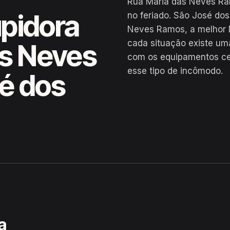
Rua Maria das Neves Ra
pidora
no feriado. São José do
Neves Ramos, a melhor D
cada situação existe um
as Neves
com os equipamentos cer
esse tipo de incômodo.
é dos
es Ramos, São José dos Ramos
a