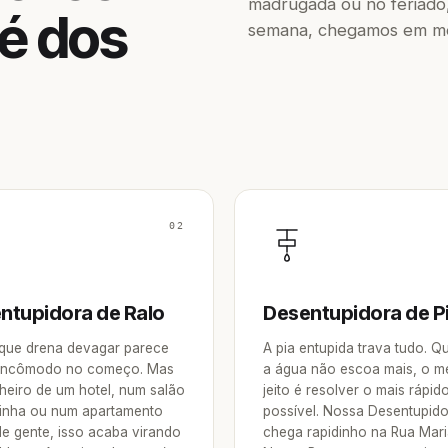
madrugada ou no feriado,
é dos
semana, chegamos em men
02
ntupidora de Ralo
Desentupidora de P
 que drena devagar parece
A pia entupida trava tudo. 
incômodo no começo. Mas
a água não escoa mais, o m
heiro de um hotel, num salão
jeito é resolver o mais rápid
inha ou num apartamento
possível. Nossa Desentupid
de gente, isso acaba virando
chega rapidinho na Rua Mari