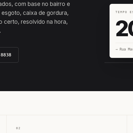
riados, com base no bairro e
 esgoto, caixa de gordura,
TEMPO E
2
 certo, resolvido na hora,
.
→ Rua Ma
-8838
EQUIPE H
02