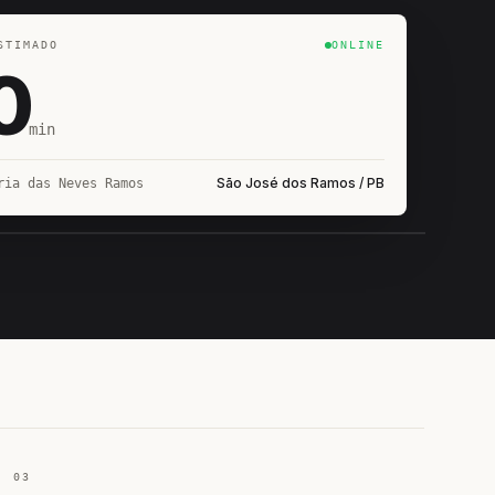
STIMADO
ONLINE
0
min
São José dos Ramos / PB
ria das Neves Ramos
IROSHIRO
EM CAMPO
03