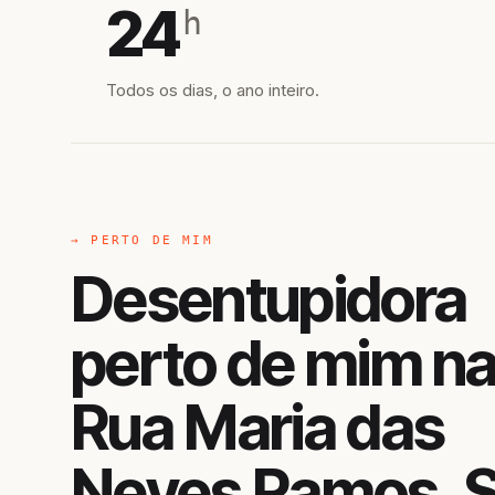
24
h
Todos os dias, o ano inteiro.
→ PERTO DE MIM
Desentupidora
perto de mim n
Rua Maria das
Neves Ramos, 