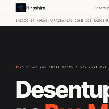
Hiroshiro
Desentup
INÍCIO
/
24 HORAS
/
PARAÍBA
/
SÃO JOSÉ DOS RAMOS
/
R
RUA MARIA DAS NEVES RAMOS · SÃO JOSÉ DOS
Desentu