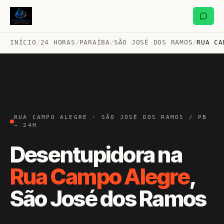
INÍCIO
/
24 HORAS
/
PARAÍBA
/
SÃO JOSÉ DOS RAMOS
/
RUA CA
RUA CAMPO ALEGRE · SÃO JOSÉ DOS RAMOS / PB
— 24H
Desentupidora na
Rua Campo Alegre
,
São José dos Ramos