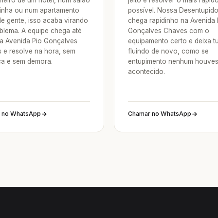
heiro de um hotel, num salão
jeito é resolver o mais rápid
inha ou num apartamento
possível. Nossa Desentupid
de gente, isso acaba virando
chega rapidinho na Avenida 
blema. A equipe chega até
Gonçalves Chaves com o
a Avenida Pio Gonçalves
equipamento certo e deixa t
 e resolve na hora, sem
fluindo de novo, como se
a e sem demora.
entupimento nenhum houve
acontecido.
 no WhatsApp
Chamar no WhatsApp