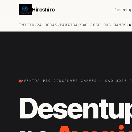
Hiroshiro
Desentup
INÍCIO
/
24 HORAS
/
PARAÍBA
/
SÃO JOSÉ DOS RAMOS
/
A
AVENIDA PIO GONÇALVES CHAVES · SÃO JOSÉ 
Desentu