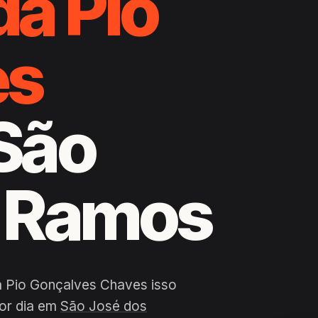
da Pio
es
 São
s Ramos
a Pio Gonçalves Chaves isso
por dia em
São José dos