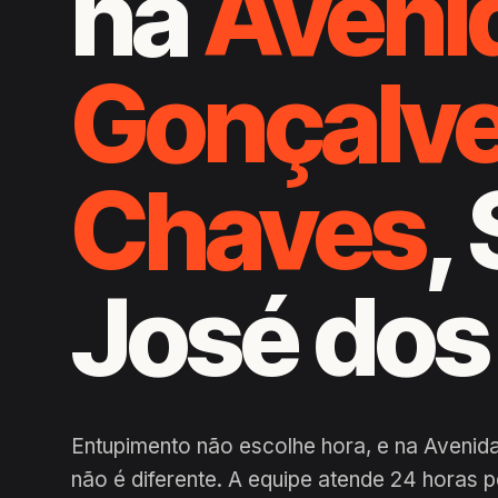
na
Aveni
Gonçalv
Chaves
,
José do
Entupimento não escolhe hora, e na Avenid
não é diferente. A equipe atende 24 horas 