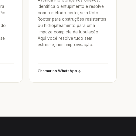
o
Avenida Pio Gonçalves Chaves,
ora
identifica o entupimento e resolve
Pio
com o método certo, seja Roto
Rooter para obstruções resistentes
udo
ou hidrojateamento para uma
limpeza completa da tubulação.
sse
Aqui você resolve tudo sem
estresse, nem improvisação.
Chamar no WhatsApp