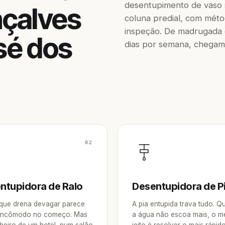
desentupimento de vaso sa
nçalves
coluna predial, com méto
inspeção. De madrugada o
sé dos
dias por semana, chegam
02
ntupidora de Ralo
Desentupidora de P
 que drena devagar parece
A pia entupida trava tudo. 
incômodo no começo. Mas
a água não escoa mais, o m