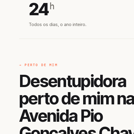
24
h
Todos os dias, o ano inteiro.
→ PERTO DE MIM
Desentupidora
perto de mim n
Avenida Pio
Gonçalves Chav