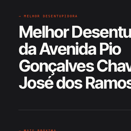
→ MELHOR DESENTUPIDORA
Melhor Desentu
da Avenida Pio
Gonçalves Chav
José dos Ramo
EM CAMPO
Hiroshiro · Avenida Pio Gonçal
→ MAIS PRÓXIMA