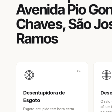
Avenida Pio Go
Chaves, São Jo
Ramos
01
Desentupidora de
Dese
Esgoto
O ralo
só um 
Esgoto entupido tem hora certa