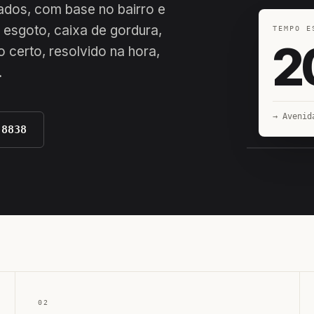
riados, com base no bairro e
 esgoto, caixa de gordura,
TEMPO E
2
 certo, resolvido na hora,
.
→ Avenid
-8838
EQUIPE H
02