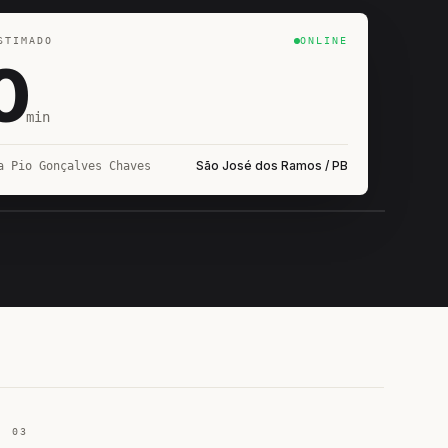
STIMADO
ONLINE
0
min
São José dos Ramos / PB
a Pio Gonçalves Chaves
IROSHIRO
EM CAMPO
03