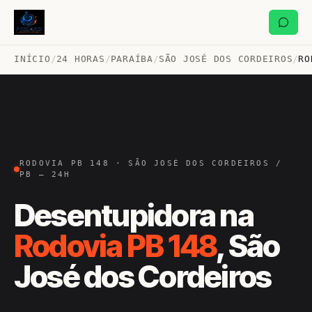
INÍCIO
/
24 HORAS
/
PARAÍBA
/
SÃO JOSÉ DOS CORDEIROS
/
RO
RODOVIA PB 148 · SÃO JOSÉ DOS CORDEIROS /
PB — 24H
Desentupidora na
Rodovia PB 148
, São
José dos Cordeiros