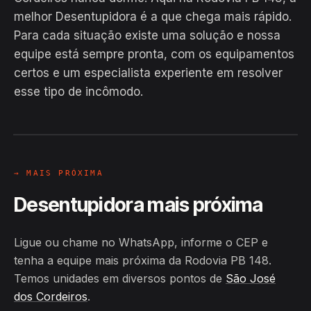
melhor Desentupidora é a que chega mais rápido.
Para cada situação existe uma solução e nossa
equipe está sempre pronta, com os equipamentos
EM CAMPO
certos e um especialista experiente em resolver
Hiroshiro · Rodovia PB 148, São
esse tipo de incômodo.
José dos Cordeiros
24H
→ MAIS PRÓXIMA
Desentupidora mais próxima
Ligue ou chame no WhatsApp, informe o CEP e
tenha a equipe mais próxima da Rodovia PB 148.
Temos unidades em diversos pontos de
São José
dos Cordeiros
.