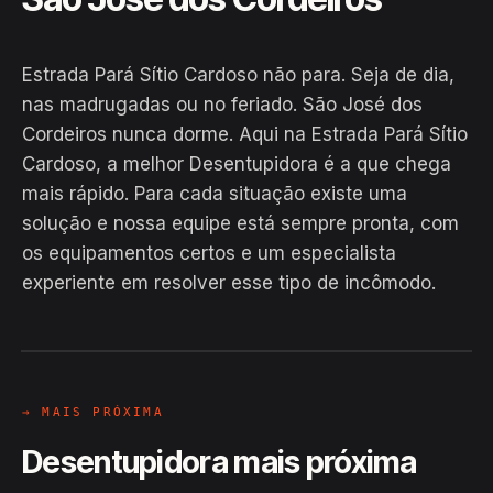
Estrada Pará Sítio Cardoso não para. Seja de dia,
nas madrugadas ou no feriado. São José dos
Cordeiros nunca dorme. Aqui na Estrada Pará Sítio
Cardoso, a melhor Desentupidora é a que chega
mais rápido. Para cada situação existe uma
solução e nossa equipe está sempre pronta, com
EM CAMPO
os equipamentos certos e um especialista
Hiroshiro · Estrada Pará Sítio
experiente em resolver esse tipo de incômodo.
Cardoso, São José dos Cordeiros
24H
→ MAIS PRÓXIMA
Desentupidora mais próxima