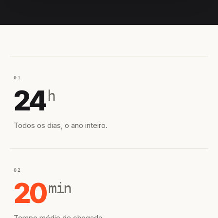
EQUIPE HIROSHIRO
EM CAMPO
01
24
h
Todos os dias, o ano inteiro.
02
20
min
Tempo médio de chegada.