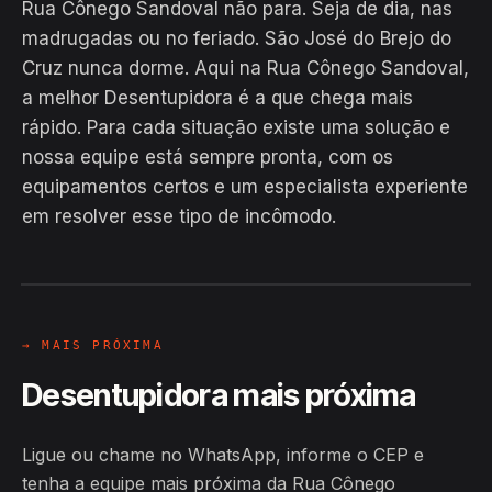
Rua Cônego Sandoval não para. Seja de dia, nas
madrugadas ou no feriado. São José do Brejo do
Cruz nunca dorme. Aqui na Rua Cônego Sandoval,
a melhor Desentupidora é a que chega mais
rápido. Para cada situação existe uma solução e
nossa equipe está sempre pronta, com os
EM CAMPO
equipamentos certos e um especialista experiente
Hiroshiro · Rua Cônego Sandoval,
em resolver esse tipo de incômodo.
São José do Brejo do Cruz
24H
→ MAIS PRÓXIMA
Desentupidora mais próxima
Ligue ou chame no WhatsApp, informe o CEP e
tenha a equipe mais próxima da Rua Cônego