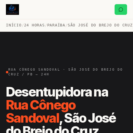
INÍCIO
/
24 HORAS
/
PARAÍBA
/
SÃO JOSÉ DO BREJO DO CRUZ
RUA CÔNEGO SANDOVAL · SÃO JOSÉ DO BREJO DO
CRUZ / PB — 24H
Desentupidora na
Rua Cônego
Sandoval
, São José
do Brejo do Cruz