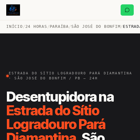
INÍCIO
/
24 HORAS
/
PARAÍBA
/
SÃO JOSÉ DO BONFIM
/
ESTRAD
ESTRADA DO SÍTIO LOGRADOURO PARÁ DIAMANTINA
· SÃO JOSÉ DO BONFIM / PB — 24H
Desentupidora na
Estrada do Sítio
Logradouro Pará
Diamantina
, São