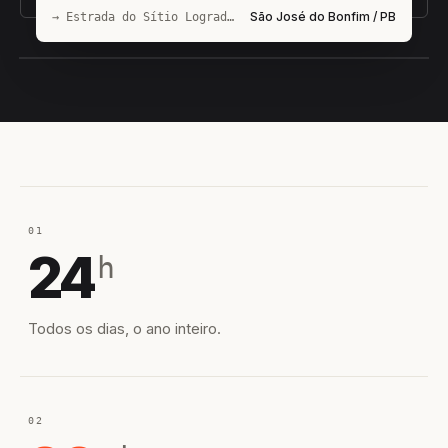
São José do Bonfim / PB
→ Estrada do Sítio Logradouro Pará Diamantina
EQUIPE HIROSHIRO
EM CAMPO
01
24
h
Todos os dias, o ano inteiro.
02