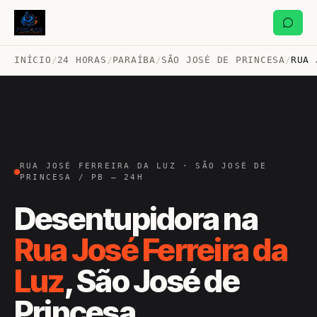
INÍCIO
/
24 HORAS
/
PARAÍBA
/
SÃO JOSÉ DE PRINCESA
/
RUA 
RUA JOSÉ FERREIRA DA LUZ · SÃO JOSÉ DE
PRINCESA / PB — 24H
Desentupidora na
Rua José Ferreira da
Luz
, São José de
Princesa