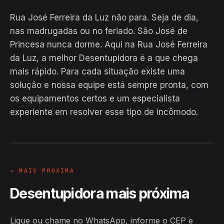
Rua José Ferreira da Luz não para. Seja de dia,
nas madrugadas ou no feriado. São José de
Princesa nunca dorme. Aqui na Rua José Ferreira
da Luz, a melhor Desentupidora é a que chega
mais rápido. Para cada situação existe uma
solução e nossa equipe está sempre pronta, com
EM CAMPO
os equipamentos certos e um especialista
Hiroshiro · Rua José Ferreira da Luz,
experiente em resolver esse tipo de incômodo.
São José de Princesa
24H
→ MAIS PRÓXIMA
Desentupidora mais próxima
Ligue ou chame no WhatsApp, informe o CEP e