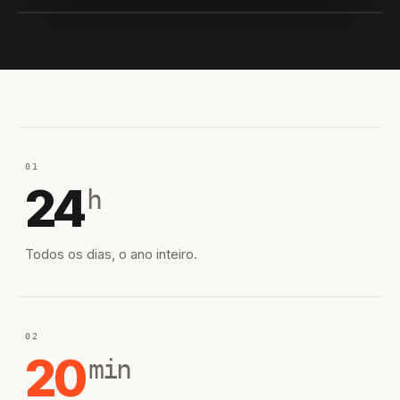
EQUIPE HIROSHIRO
EM CAMPO
01
24
h
Todos os dias, o ano inteiro.
02
20
min