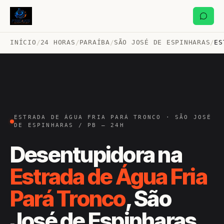
INÍCIO
/
24 HORAS
/
PARAÍBA
/
SÃO JOSÉ DE ESPINHARAS
/
ES
ESTRADA DE ÁGUA FRIA PARÁ TRONCO · SÃO JOSÉ
DE ESPINHARAS / PB — 24H
Desentupidora na
Estrada de Água Fria
Pará Tronco
, São
José de Espinharas