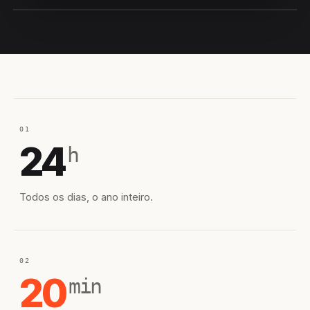
EQUIPE HIROSHIRO
EM CAMPO
01
24
h
Todos os dias, o ano inteiro.
02
20
min