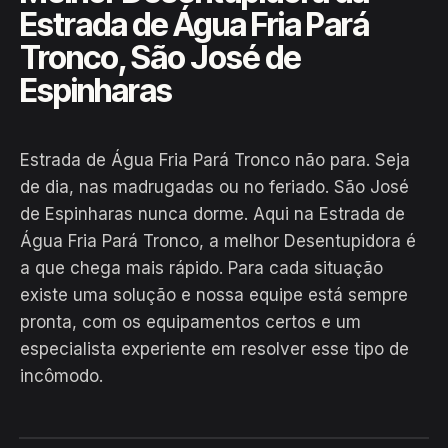
Estrada de Água Fria Pará
Tronco, São José de
Espinharas
Estrada de Água Fria Pará Tronco não para. Seja
de dia, nas madrugadas ou no feriado. São José
de Espinharas nunca dorme. Aqui na Estrada de
Água Fria Pará Tronco, a melhor Desentupidora é
a que chega mais rápido. Para cada situação
existe uma solução e nossa equipe está sempre
EM CAMPO
pronta, com os equipamentos certos e um
Hiroshiro · Estrada de Água Fria
especialista experiente em resolver esse tipo de
Pará Tronco, São José de
incômodo.
Espinharas
24H