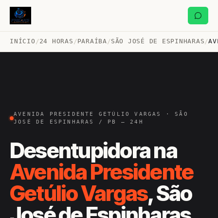
INÍCIO
/
24 HORAS
/
PARAÍBA
/
SÃO JOSÉ DE ESPINHARAS
/
AV
AVENIDA PRESIDENTE GETÚLIO VARGAS · SÃO
JOSÉ DE ESPINHARAS / PB — 24H
Desentupidora na
Avenida Presidente
Getúlio Vargas
, São
José de Espinharas