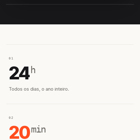
EQUIPE HIROSHIRO
EM CAMPO
01
24
h
Todos os dias, o ano inteiro.
02
20
min