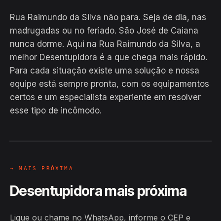
Rua Raimundo da Silva não para. Seja de dia, nas
madrugadas ou no feriado. São José de Caiana
nunca dorme. Aqui na Rua Raimundo da Silva, a
melhor Desentupidora é a que chega mais rápido.
Para cada situação existe uma solução e nossa
equipe está sempre pronta, com os equipamentos
EM CAMPO
certos e um especialista experiente em resolver
Hiroshiro · Rua Raimundo da Silva,
esse tipo de incômodo.
São José de Caiana
24H
→ MAIS PRÓXIMA
Desentupidora mais próxima
Ligue ou chame no WhatsApp, informe o CEP e