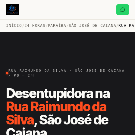
INÍCIO
/
24 HORAS
/
PARAÍBA
/
SÃO JOSÉ DE CAIANA
/
RUA RA
RUA RAIMUNDO DA SILVA · SÃO JOSÉ DE CAIANA
/ PB — 24H
Desentupidora na
Rua Raimundo da
Silva
, São José de
Caiana