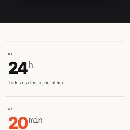
EQUIPE HIROSHIRO
EM CAMPO
01
24
h
Todos os dias, o ano inteiro.
02
20
min